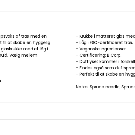
apsvoks
af træ
med en
-
Krukke
i
matteret
glas
med
kt
til at skabe en hyggelig
-
Låg
i
FSC-certificeret
træ
.
glaskrukke
med et
låg
i
-
Veganske
ingredienser
.
uld
.
Vælg mellem
-
Certificering: B Corp.
-
Duftlyset komm
-
Findes også som duftspred
- Perfekt
til at skabe en hy
.
Notes: Spruce needle, Spruce c