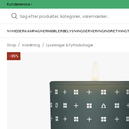
Kundeservice
NYHEDER
KAMPAGNER
MØBLER
BELYSNING
SERVERING
INDRETNING
/
/
Shop
Indretning
Lysestager & Fyrfadsstager
-
35
%