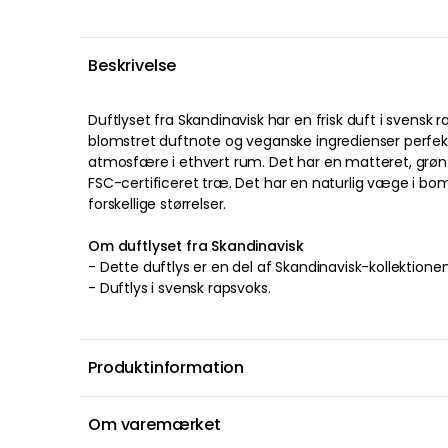
Beskrivelse
Duftlyset
fra
Skandinavisk
har en
frisk
duft
i
svensk
r
blomstret
duftnote
og
veganske
ingredienser
perfe
atmosfære i ethvert rum
. Det har en
matteret
,
grøn
FSC-certificeret
træ
. Det har en
naturlig
væge
i
bom
forskellige størrelser
.
Om duftlyset fra Skandinavisk
-
Dette duftlys er en del af Skandinavisk-kollektionen
-
Duftlys
i
svensk
rapsvoks
.
Produktinformation
Om varemærket