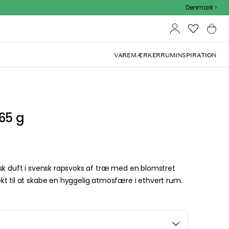
Outdoor Sale - 15% EXTRA rabat med kode
Denmark
VAREMÆRKER
RUM
INSPIRATION
65 g
sk duft i svensk rapsvoks af træ med en blomstret
t til at skabe en hyggelig atmosfære i ethvert rum.