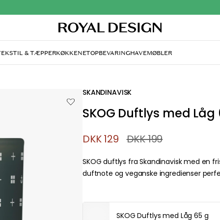
TEKSTIL & TÆPPER
KØKKENET
OPBEVARING
HAVEMØBLER
SKANDINAVISK
SKOG Duftlys med Låg 
DKK 129
DKK 199
SKOG duftlys fra Skandinavisk med en fri
duftnote og veganske ingredienser perfek
SKOG Duftlys med Låg 65 g