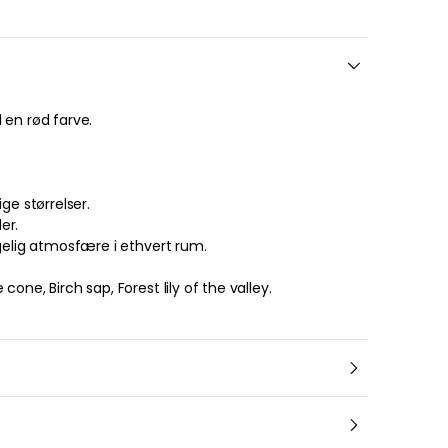
 en
rød
farve
.
er i forskellige størrelser.
er.
ggelig atmosfære i ethvert rum
.
one, Birch sap, Forest lily of the valley.