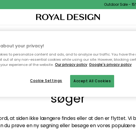
Outdoor Sale - 15%
TEKSTIL & TÆPPER
KØKKENET
OPBEVARING
HAVEMØBLER
about your privacy!
ies to personalize content and ads, and to analyze our traffic. You have the 
pt out of any non-essential cookies while using our site. However, blocking cer
your experience of the website.
Our privacy policy
Google's privacy policy
andt desværre ikke sid
Cookie Settings
Accept All Cookies
søger
di, at siden ikke længere findes eller at den er flyttet. Vi
n du prøve en ny søgning eller besøge en vores populære 