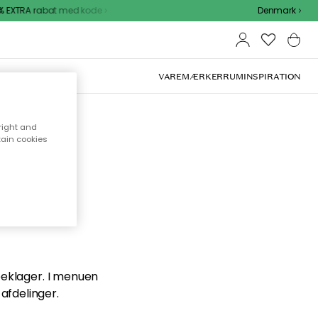
 EXTRA rabat med kode
Denmark
VAREMÆRKER
RUM
INSPIRATION
right and
tain cookies
en du
 beklager. I menuen
afdelinger.