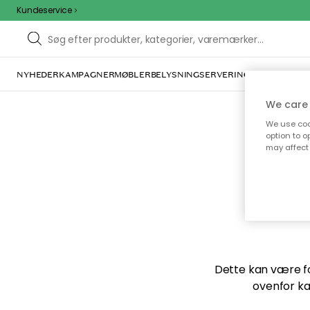
Kundeservice
NYHEDER
KAMPAGNER
MØBLER
BELYSNING
SERVERING
INDRETNING
We care 
We use cook
option to o
may affect 
Vi f
Dette kan være for
ovenfor ka