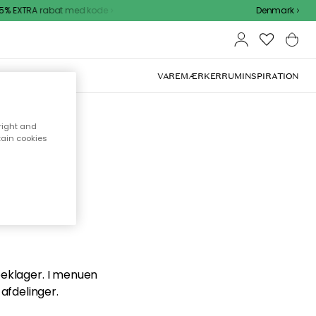
% EXTRA rabat med kode
Denmark
VAREMÆRKER
RUM
INSPIRATION
right and
tain cookies
en du
 beklager. I menuen
afdelinger.