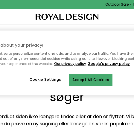
Outdoor Sale - 15
TEKSTIL & TÆPPER
KØKKENET
OPBEVARING
HAVEMØBLER
about your privacy!
ies to personalize content and ads, and to analyze our traffic. You have the 
pt out of any non-essential cookies while using our site. However, blocking cer
your experience of the website.
Our privacy policy
Google's privacy policy
andt desværre ikke sid
Cookie Settings
Accept All Cookies
søger
di, at siden ikke længere findes eller at den er flyttet. Vi
n du prøve en ny søgning eller besøge en vores populære 