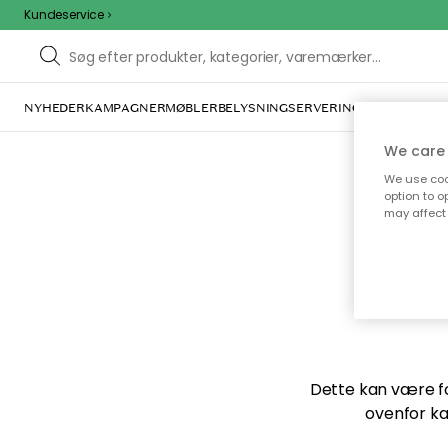
Kundeservice
NYHEDER
KAMPAGNER
MØBLER
BELYSNING
SERVERING
INDRETNING
We care 
We use cook
option to o
may affect 
Vi f
Dette kan være for
ovenfor ka