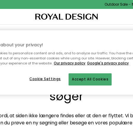
Outdoor Sale - 15
TEKSTIL & TÆPPER
KØKKENET
OPBEVARING
HAVEMØBLER
about your privacy!
ies to personalize content and ads, and to analyze our traffic. You have the 
pt out of any non-essential cookies while using our site. However, blocking cer
your experience of the website.
Our privacy policy
Google's privacy policy
andt desværre ikke sid
Cookie Settings
Accept All Cookies
søger
di, at siden ikke længere findes eller at den er flyttet. Vi
n du prøve en ny søgning eller besøge en vores populære 