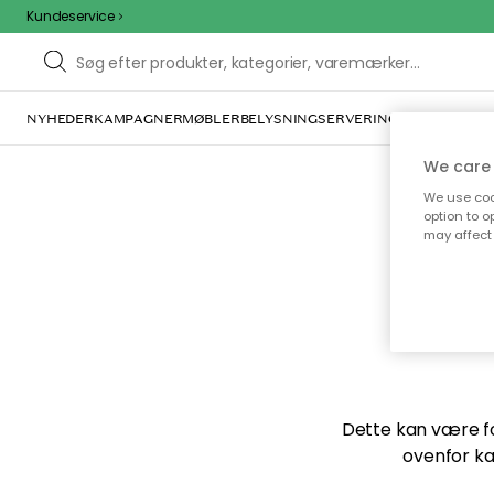
Kundeservice
NYHEDER
KAMPAGNER
MØBLER
BELYSNING
SERVERING
INDRETNING
We care 
We use cook
option to o
may affect 
Vi f
Dette kan være for
ovenfor ka