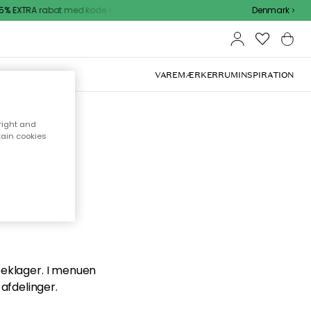
% EXTRA rabat med kode
Denmark
VAREMÆRKER
RUM
INSPIRATION
right and
tain cookies
en du
 beklager. I menuen
afdelinger.