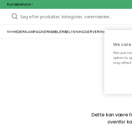
Kundeservice
NYHEDER
KAMPAGNER
MØBLER
BELYSNING
SERVERING
INDRETNING
We care 
We use cook
option to o
may affect 
Vi f
Dette kan være for
ovenfor ka