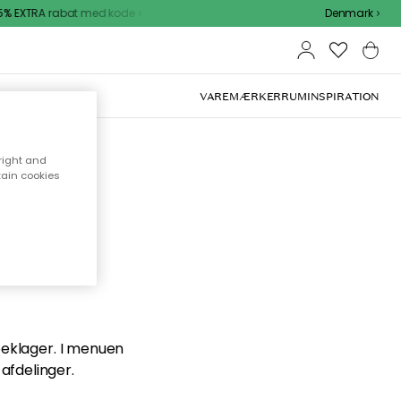
% EXTRA rabat med kode
Denmark
VAREMÆRKER
RUM
INSPIRATION
right and
tain cookies
en du
 beklager. I menuen
afdelinger.