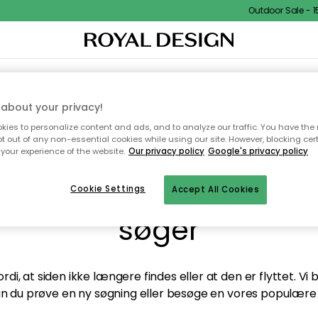
Outdoor Sale - 15
TEKSTIL & TÆPPER
KØKKENET
OPBEVARING
HAVEMØBLER
about your privacy!
ies to personalize content and ads, and to analyze our traffic. You have the 
pt out of any non-essential cookies while using our site. However, blocking cer
your experience of the website.
Our privacy policy
Google's privacy policy
andt desværre ikke sid
Cookie Settings
Accept All Cookies
søger
di, at siden ikke længere findes eller at den er flyttet. Vi
n du prøve en ny søgning eller besøge en vores populære 