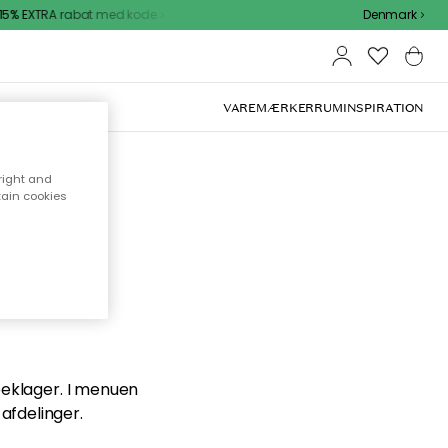
5% EXTRA rabat med kode
Denmark
VAREMÆRKER
RUM
INSPIRATION
right and
tain cookies
en du
 beklager. I menuen
afdelinger.