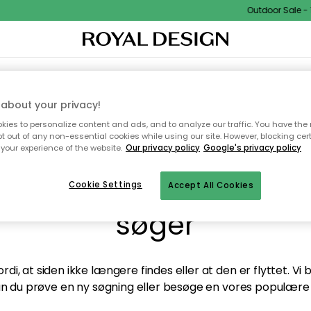
Outdoor Sale - 1
TEKSTIL & TÆPPER
KØKKENET
OPBEVARING
HAVEMØBLER
about your privacy!
ies to personalize content and ads, and to analyze our traffic. You have the 
pt out of any non-essential cookies while using our site. However, blocking cer
your experience of the website.
Our privacy policy
Google's privacy policy
andt desværre ikke sid
Cookie Settings
Accept All Cookies
søger
di, at siden ikke længere findes eller at den er flyttet. Vi
n du prøve en ny søgning eller besøge en vores populære 