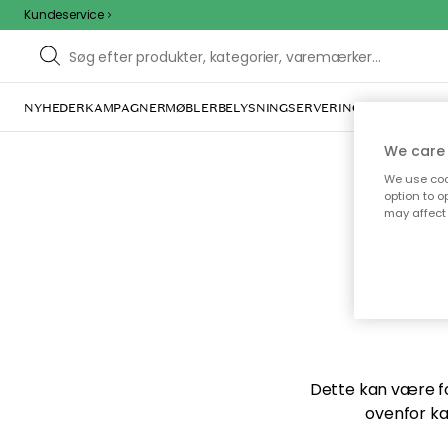
Kundeservice
NYHEDER
KAMPAGNER
MØBLER
BELYSNING
SERVERING
INDRETNING
We care 
We use cook
option to o
may affect 
Vi f
Dette kan være for
ovenfor ka