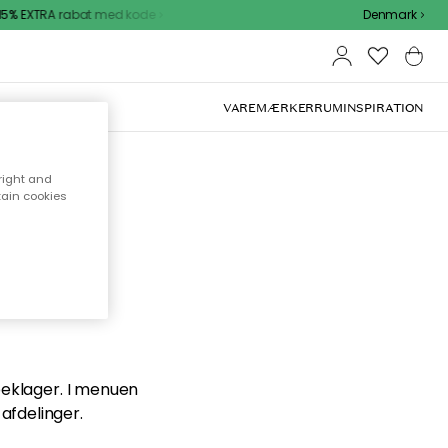
5% EXTRA rabat med kode
Denmark
VAREMÆRKER
RUM
INSPIRATION
right and
tain cookies
en du
 beklager. I menuen
afdelinger.