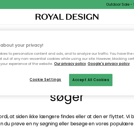
Outdoor Sale - 1
TEKSTIL & TÆPPER
KØKKENET
OPBEVARING
HAVEMØBLER
about your privacy!
ies to personalize content and ads, and to analyze our traffic. You have the 
pt out of any non-essential cookies while using our site. However, blocking cer
your experience of the website.
Our privacy policy
Google's privacy policy
andt desværre ikke sid
Cookie Settings
Accept All Cookies
søger
di, at siden ikke længere findes eller at den er flyttet. Vi
n du prøve en ny søgning eller besøge en vores populære 