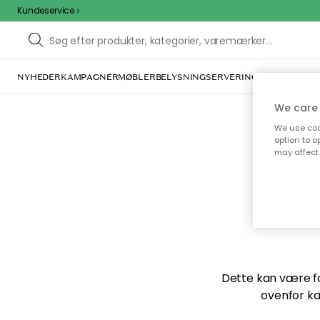
Kundeservice
NYHEDER
KAMPAGNER
MØBLER
BELYSNING
SERVERING
INDRETNING
We care 
We use cook
option to o
may affect 
Vi f
Dette kan være for
ovenfor ka