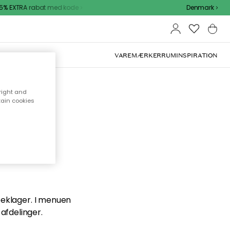
% EXTRA rabat med kode
Denmark
VAREMÆRKER
RUM
INSPIRATION
right and
tain cookies
en du
 beklager. I menuen
afdelinger.