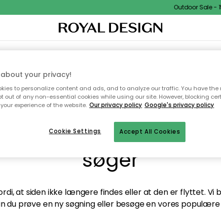
Outdoor Sale - 15
TEKSTIL & TÆPPER
KØKKENET
OPBEVARING
HAVEMØBLER
about your privacy!
ies to personalize content and ads, and to analyze our traffic. You have the 
pt out of any non-essential cookies while using our site. However, blocking cer
your experience of the website.
Our privacy policy
Google's privacy policy
andt desværre ikke sid
Cookie Settings
Accept All Cookies
søger
di, at siden ikke længere findes eller at den er flyttet. Vi
n du prøve en ny søgning eller besøge en vores populære 