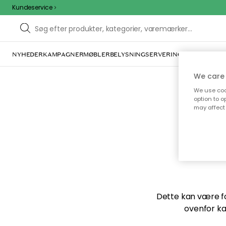
Kundeservice
NYHEDER
KAMPAGNER
MØBLER
BELYSNING
SERVERING
INDRETNING
We care 
We use cook
option to o
may affect 
Vi f
Dette kan være for
ovenfor ka