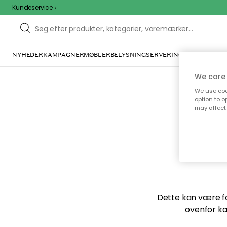
Kundeservice
NYHEDER
KAMPAGNER
MØBLER
BELYSNING
SERVERING
INDRETNING
We care 
We use cook
option to o
may affect 
Vi f
Dette kan være for
ovenfor ka