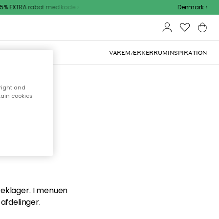
% EXTRA rabat med kode
Denmark
VAREMÆRKER
RUM
INSPIRATION
right and
tain cookies
en du
 beklager. I menuen
afdelinger.