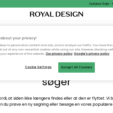
Outdoor Sale - 15
TEKSTIL & TÆPPER
KØKKENET
OPBEVARING
HAVEMØBLER
about your privacy!
ies to personalize content and ads, and to analyze our traffic. You have the 
pt out of any non-essential cookies while using our site. However, blocking cer
your experience of the website.
Our privacy policy
Google's privacy policy
andt desværre ikke sid
Cookie Settings
Accept All Cookies
søger
di, at siden ikke længere findes eller at den er flyttet. Vi
n du prøve en ny søgning eller besøge en vores populære 