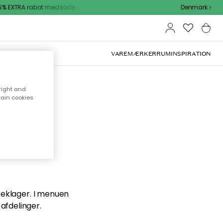
% EXTRA rabat med kode
Denmark
VAREMÆRKER
RUM
INSPIRATION
right and
tain cookies
en du
 beklager. I menuen
afdelinger.