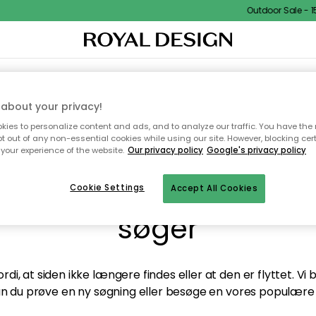
Outdoor Sale - 15
TEKSTIL & TÆPPER
KØKKENET
OPBEVARING
HAVEMØBLER
about your privacy!
ies to personalize content and ads, and to analyze our traffic. You have the 
pt out of any non-essential cookies while using our site. However, blocking cer
your experience of the website.
Our privacy policy
Google's privacy policy
andt desværre ikke sid
Cookie Settings
Accept All Cookies
søger
di, at siden ikke længere findes eller at den er flyttet. Vi
n du prøve en ny søgning eller besøge en vores populære 