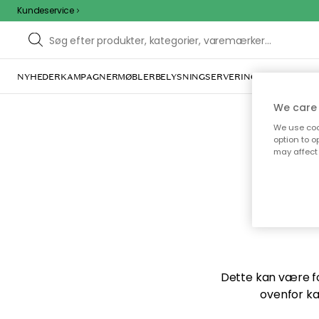
Kundeservice
NYHEDER
KAMPAGNER
MØBLER
BELYSNING
SERVERING
INDRETNING
We care 
We use cook
option to o
may affect 
Vi f
Dette kan være for
ovenfor ka