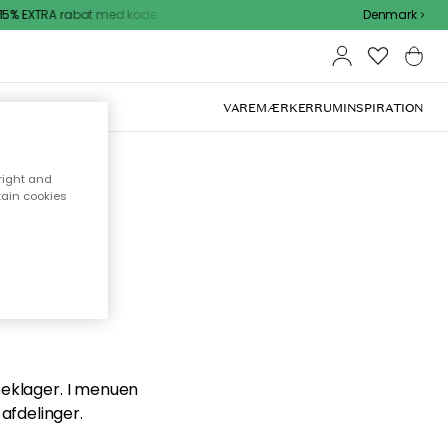
5% EXTRA rabat med kode
Denmark
VAREMÆRKER
RUM
INSPIRATION
right and
tain cookies
en du
 beklager. I menuen
afdelinger.