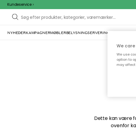
Kundeservice
NYHEDER
KAMPAGNER
MØBLER
BELYSNING
SERVERING
INDRETNING
We care 
We use cook
option to o
may affect 
Vi f
Dette kan være for
ovenfor ka