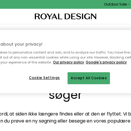
Outdoor Sale - 1
TEKSTIL & TÆPPER
KØKKENET
OPBEVARING
HAVEMØBLER
about your privacy!
ies to personalize content and ads, and to analyze our traffic. You have the 
pt out of any non-essential cookies while using our site. However, blocking cer
your experience of the website.
Our privacy policy
Google's privacy policy
andt desværre ikke sid
Cookie Settings
Accept All Cookies
søger
di, at siden ikke længere findes eller at den er flyttet. Vi
n du prøve en ny søgning eller besøge en vores populære 