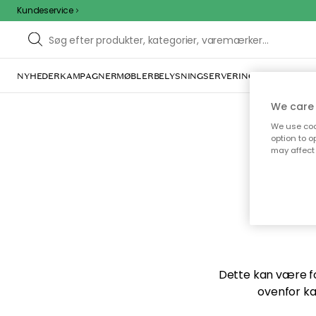
Kundeservice
NYHEDER
KAMPAGNER
MØBLER
BELYSNING
SERVERING
INDRETNING
We care 
We use cook
option to o
may affect 
Vi f
Dette kan være for
ovenfor ka