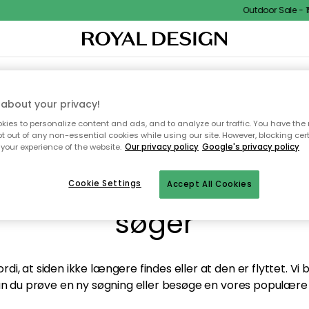
Outdoor Sale - 1
TEKSTIL & TÆPPER
KØKKENET
OPBEVARING
HAVEMØBLER
about your privacy!
ies to personalize content and ads, and to analyze our traffic. You have the 
pt out of any non-essential cookies while using our site. However, blocking cer
your experience of the website.
Our privacy policy
Google's privacy policy
andt desværre ikke sid
Cookie Settings
Accept All Cookies
søger
di, at siden ikke længere findes eller at den er flyttet. Vi
n du prøve en ny søgning eller besøge en vores populære 