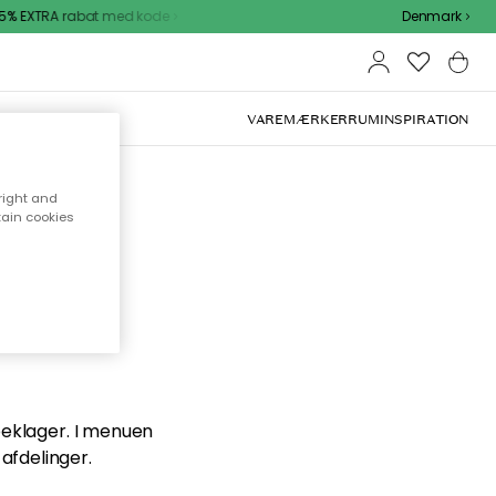
5% EXTRA rabat med kode
Denmark
VAREMÆRKER
RUM
INSPIRATION
right and
tain cookies
en du
 beklager. I menuen
afdelinger.