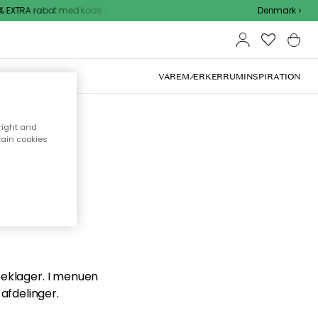
 EXTRA rabat med kode
Denmark
VAREMÆRKER
RUM
INSPIRATION
right and
tain cookies
en du
 beklager. I menuen
afdelinger.