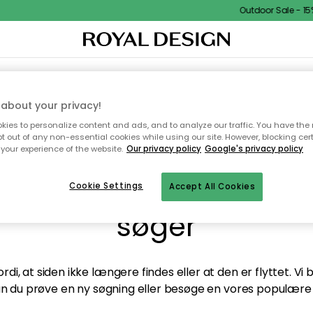
Outdoor Sale - 15%
TEKSTIL & TÆPPER
KØKKENET
OPBEVARING
HAVEMØBLER
about your privacy!
ies to personalize content and ads, and to analyze our traffic. You have the 
pt out of any non-essential cookies while using our site. However, blocking cer
your experience of the website.
Our privacy policy
Google's privacy policy
andt desværre ikke sid
Cookie Settings
Accept All Cookies
søger
di, at siden ikke længere findes eller at den er flyttet. Vi
n du prøve en ny søgning eller besøge en vores populære 