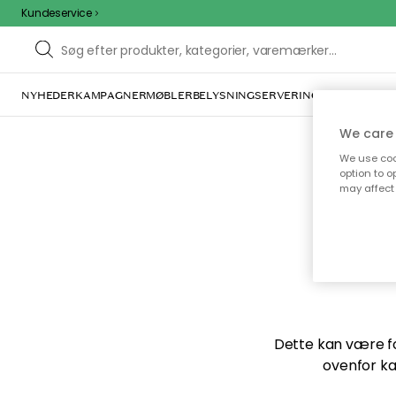
Kundeservice
NYHEDER
KAMPAGNER
MØBLER
BELYSNING
SERVERING
INDRETNING
We care 
We use cook
option to o
may affect 
Vi f
Dette kan være for
ovenfor ka