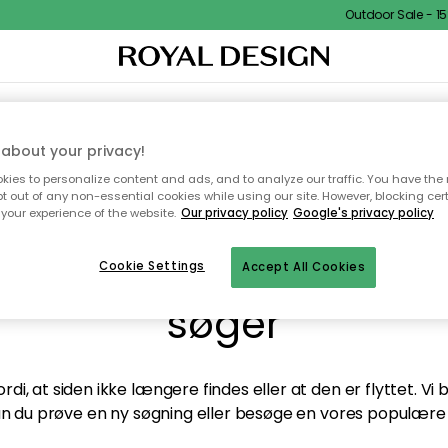
Outdoor Sale - 15%
TEKSTIL & TÆPPER
KØKKENET
OPBEVARING
HAVEMØBLER
about your privacy!
ies to personalize content and ads, and to analyze our traffic. You have the 
pt out of any non-essential cookies while using our site. However, blocking cer
your experience of the website.
Our privacy policy
Google's privacy policy
andt desværre ikke sid
Cookie Settings
Accept All Cookies
søger
di, at siden ikke længere findes eller at den er flyttet. Vi
n du prøve en ny søgning eller besøge en vores populære 