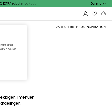
 EXTRA rabat med kode
Denmark
VAREMÆRKER
RUM
INSPIRATION
right and
tain cookies
en du
 beklager. I menuen
afdelinger.