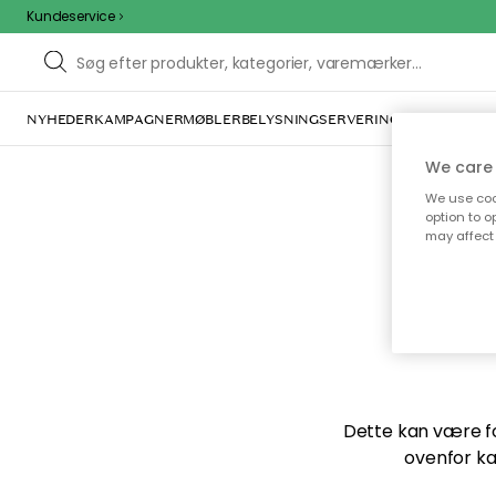
Kundeservice
NYHEDER
KAMPAGNER
MØBLER
BELYSNING
SERVERING
INDRETNING
We care 
We use cook
option to o
may affect 
Vi f
Dette kan være for
ovenfor ka