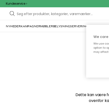
Kundeservice
NYHEDER
KAMPAGNER
MØBLER
BELYSNING
SERVERING
INDRETNING
We care 
We use cook
option to o
may affect 
Vi f
Dette kan være for
ovenfor ka