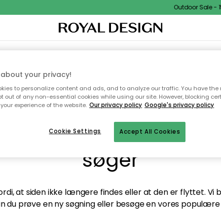
Outdoor Sale - 15
TEKSTIL & TÆPPER
KØKKENET
OPBEVARING
HAVEMØBLER
about your privacy!
ies to personalize content and ads, and to analyze our traffic. You have the 
pt out of any non-essential cookies while using our site. However, blocking cer
your experience of the website.
Our privacy policy
Google's privacy policy
andt desværre ikke sid
Cookie Settings
Accept All Cookies
søger
di, at siden ikke længere findes eller at den er flyttet. Vi
n du prøve en ny søgning eller besøge en vores populære 