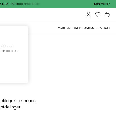
% EXTRA rabat med kode
Denmark
VAREMÆRKER
RUM
INSPIRATION
right and
tain cookies
en du
 beklager. I menuen
afdelinger.