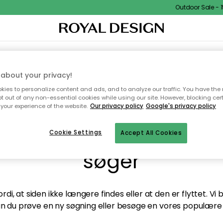
Outdoor Sale - 15
TEKSTIL & TÆPPER
KØKKENET
OPBEVARING
HAVEMØBLER
about your privacy!
ies to personalize content and ads, and to analyze our traffic. You have the 
pt out of any non-essential cookies while using our site. However, blocking cer
your experience of the website.
Our privacy policy
Google's privacy policy
andt desværre ikke sid
Cookie Settings
Accept All Cookies
søger
di, at siden ikke længere findes eller at den er flyttet. Vi
n du prøve en ny søgning eller besøge en vores populære 