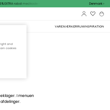
% EXTRA rabat med kode
Denmark
VAREMÆRKER
RUM
INSPIRATION
right and
tain cookies
en du
 beklager. I menuen
afdelinger.