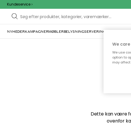
Kundeservice
NYHEDER
KAMPAGNER
MØBLER
BELYSNING
SERVERING
INDRETNING
We care 
We use cook
option to o
may affect 
Vi f
Dette kan være for
ovenfor ka