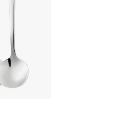
Midlertidigt udsolgt
Gratis forsendelse over 499,-*
Hurtige og fleksible leverancer
Nem checkout med MobilePay