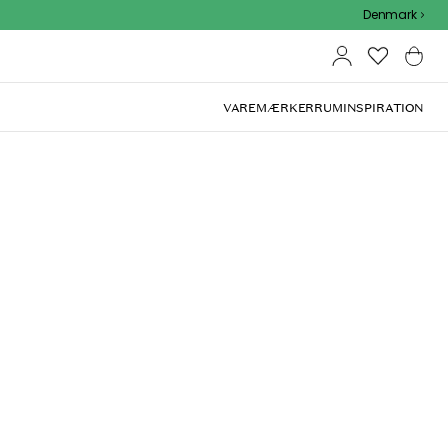
Outdoor Sale - 15% EXTRA rabat med kode
Denmark
VAREMÆRKER
RUM
INSPIRATION
(
1
)
t Stål
legant, tyndt design perfekt til desserter, kaffe eller
Overvåg produkt