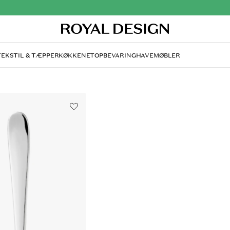
TEKSTIL & TÆPPER
KØKKENET
OPBEVARING
HAVEMØBLER
DORRE
Sai Skeer 6-pak, Rustfri
DKK 136
Sai skeer fra Dorre i rustfrit stål med et e
gløgg.