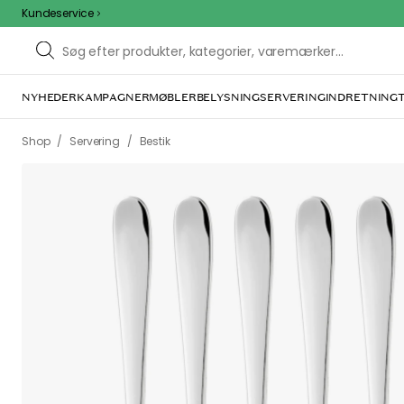
Kundeservice
NYHEDER
KAMPAGNER
MØBLER
BELYSNING
SERVERING
INDRETNING
/
/
Shop
Servering
Bestik