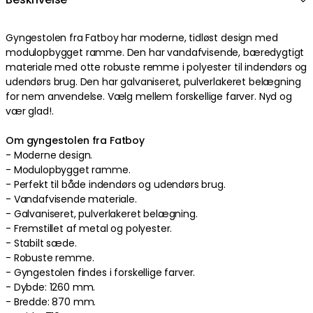
Gyngestolen
fra
Fatboy
har
moderne
,
tidløst
design
med
modulopbygget
ramme
. Den har
vandafvisende
,
bæredygtigt
materiale
med otte
robuste
remme
i
polyester
til indendørs og
udendørs brug
. Den har
galvaniseret
,
pulverlakeret
belægning
for nem anvendelse
.
Vælg mellem forskellige farver
.
Nyd og
vær glad!
.
Om gyngestolen fra Fatboy
-
Moderne
design
.
-
Modulopbygget
ramme
.
- Perfekt
til både indendørs og udendørs brug
.
-
Vandafvisende
materiale
.
-
Galvaniseret
,
pulverlakeret
belægning
.
- Fremstillet af
metal
og
polyester
.
-
Stabilt
sæde
.
-
Robuste
remme
.
-
Gyngestolen findes i forskellige farver.
-
Dybde: 1260 mm.
-
Bredde: 870 mm.