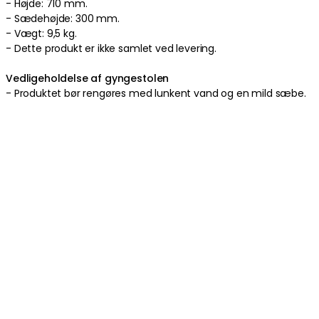
-
Højde: 710 mm.
-
Sædehøjde: 300 mm.
-
Vægt: 9,5 kg.
-
Dette produkt er ikke samlet ved levering
.
Vedligeholdelse af gyngestolen
-
Produktet bør rengøres med lunkent vand og en mild sæbe
.
Produktinformation
Om varemærket