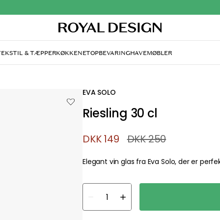
TEKSTIL & TÆPPER
KØKKENET
OPBEVARING
HAVEMØBLER
EVA SOLO
Riesling 30 cl
DKK 149
DKK 250
Elegant vin glas fra Eva Solo, der er perfekt
about your privacy!