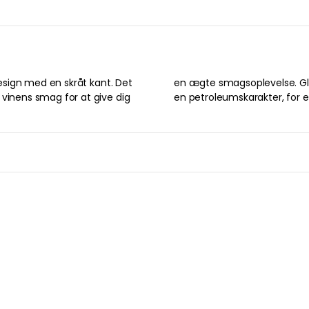
design med en skråt kant. Det
d af mineralvin og vine med
 vinens smag for at give dig
en petroleumskarakter, for e