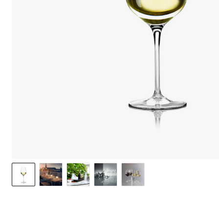
We use cook
option to o
may affect 