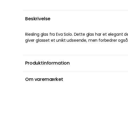
Beskrivelse
Riesling glas fra Eva Solo. Dette glas har et elegant 
en ægte smagsoplevelse. Glaset tager det bedste u
giver glasset et unikt udseende, men forbedrer også
Produktinformation
Om varemærket