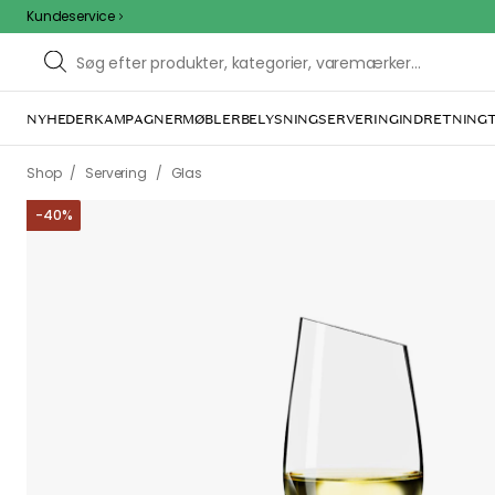
Kundeservice
NYHEDER
KAMPAGNER
MØBLER
BELYSNING
SERVERING
INDRETNING
/
/
Shop
Servering
Glas
-
40
%
We care 