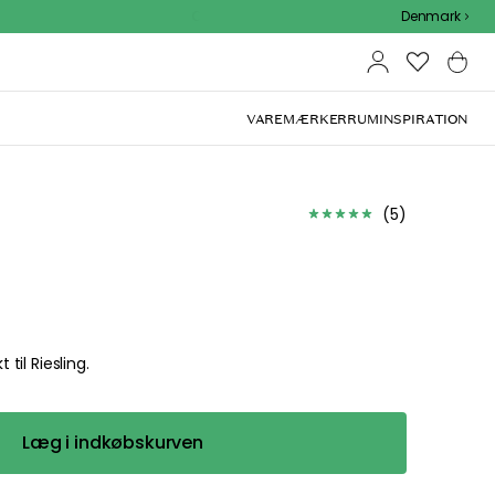
Outdoor Sale - 15% EXTRA rabat med kode
Denmark
VAREMÆRKER
RUM
INSPIRATION
(
5
)
 til Riesling.
Læg i indkøbskurven