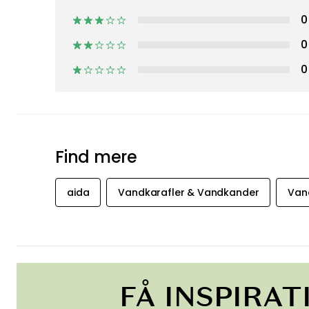
0
0
0
Find mere
aida
Vandkarafler & Vandkander
Vand
FÅ INSPIRAT