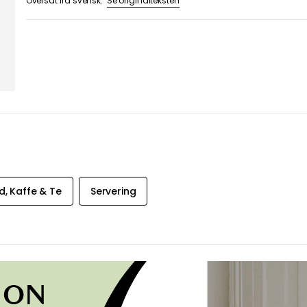
Se originalteksten
Oversat fra svensk.
, Kaffe & Te
Servering
ION