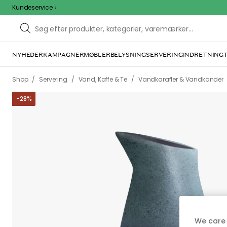
Kundeservice
NYHEDER
KAMPAGNER
MØBLER
BELYSNING
SERVERING
INDRETNING
/
/
/
Shop
Servering
Vand, Kaffe & Te
Vandkarafler & Vandkander
-
28
%
We care 