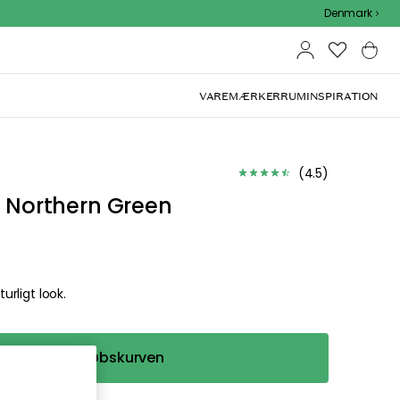
Denmark
VAREMÆRKER
RUM
INSPIRATION
(
4.5
)
, Northern Green
urligt look.
Læg i indkøbskurven