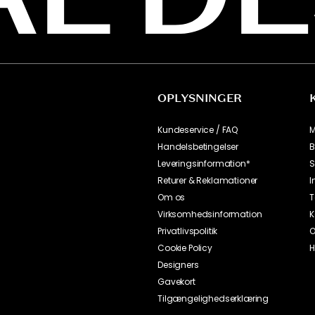
OPLYSNINGER
Kundeservice / FAQ
M
Handelsbetingelser
B
Leveringsinformation*
S
Returer & Reklamationer
I
Om os
T
Virksomhedsinformation
K
Privatlivspolitik
O
Cookie Policy
H
Designers
Gavekort
Tilgængelighedserklæring