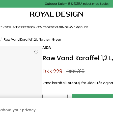
Outdoor Sale - 15% EXTRA rabat med kode
TEKSTIL & TÆPPER
KØKKENET
OPBEVARING
HAVEMØBLER
/
Raw Vand Karaffel 1,2 L, Northern Green
AIDA
Raw Vand Karaffel 1,2 L
DKK 229
DKK 319
Vand karaffel i stentøj fra Aida i råt og nat
about your privacy!