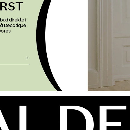
ØRST
bud direkte i
 på Decotique
vores