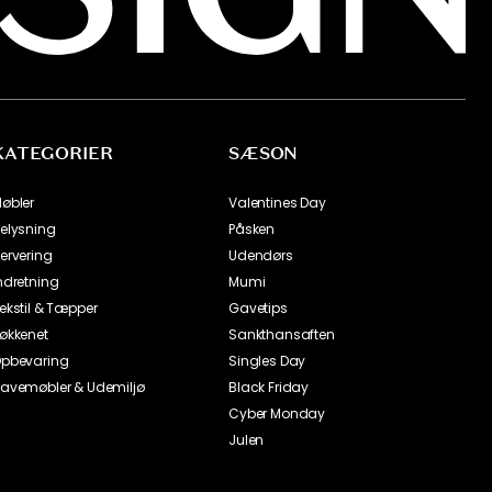
KATEGORIER
SÆSON
øbler
Valentines Day
elysning
Påsken
ervering
Udendørs
ndretning
Mumi
ekstil & Tæpper
Gavetips
økkenet
Sankthansaften
pbevaring
Singles Day
avemøbler & Udemiljø
Black Friday
Cyber Monday
Julen