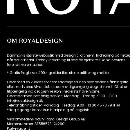
OM ROYALDESIGN
Danmarks største webbutik med design til dit hjem. Indretning på nettet
når det er bedst. Trendy indretning til hele dit hjem fra Skandinaviens
førende varemærker.
* Gratis fragt over 499,- gælder ikke større artikler og møbler
Chat med en kundeservicemedarbejder i den bemandede åbningstid
eller med vores AI-assistent, som er tilgængelig døgnet rundt. Chat er
tilgængelig via det grønne ikon i nederste højre hjørne.
Chattider med personlig service:
Mandag - Fredag: 9.00 - 13.00
info@royaldesign.dk
Telefonåbningstider: Mandag - Fredag: 9.00 - 13.00
45 78 79 11 44
*Nogle gange kan vi kun hjælpe dig på engelsk.
Virksomhedens navn: Royal Design Group AB
Momsnummer: SE556573-242601
Porfyrvägen 2