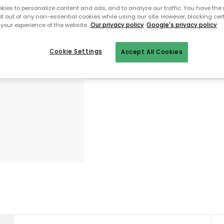
Kun 1 stk. tilbage på lager
ies to personalize content and ads, and to analyze our traffic. You have the 
pt out of any non-essential cookies while using our site. However, blocking cer
your experience of the website.
Our privacy policy
Google's privacy policy
Gratis forsendelse over 499,-*
Hurtige og fleksible leverancer
Cookie Settings
Accept All Cookies
Nem checkout med MobilePay