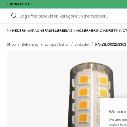
Kundeservice
NYHEDER
KAMPAGNER
MØBLER
BELYSNING
SERVERING
INDRETNING
/
/
/
/
Shop
Belysning
Lampetilbehør
Lyskilder
RAKE3L1003253303 
We care 
We use cook
option to o