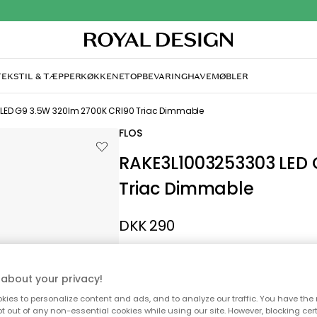
TEKSTIL & TÆPPER
KØKKENET
OPBEVARING
HAVEMØBLER
LED G9 3.5W 320lm 2700K CRI90 Triac Dimmable
FLOS
RAKE3L1003253303 LED 
Triac Dimmable
DKK 290
Produktdatablad
about your privacy!
LED lyskilde fra Flos med 3,5 watt og 320 
ies to personalize content and ads, and to analyze our traffic. You have the 
et varmt hvidt lys.
pt out of any non-essential cookies while using our site. However, blocking cer