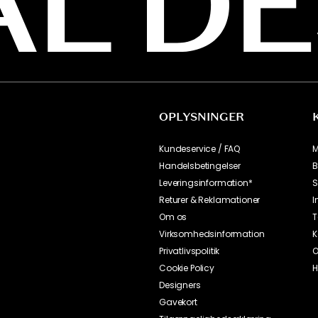
OPLYSNINGER
Kundeservice / FAQ
M
Handelsbetingelser
B
Leveringsinformation*
S
Returer & Reklamationer
I
Om os
T
Virksomhedsinformation
K
Privatlivspolitik
O
Cookie Policy
H
Designers
Gavekort