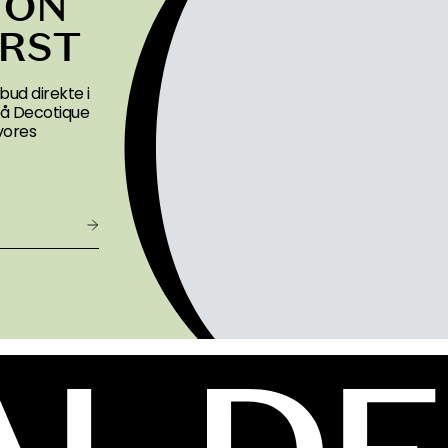
ION
ØRST
bud direkte i
 på Decotique
vores