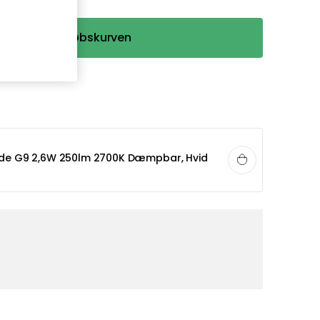
Læg i indkøbskurven
lde G9 2,6W 250lm 2700K Dæmpbar, Hvid