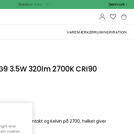
Outdoor Sale - 15% EXTRA rabat med kode
Denmark
VAREMÆRKER
RUM
INSPIRATION
G9 3.5W 320lm 2700K CRI90
lumen, G9 stikkontakt og Kelvin på 2700, hvilket giver
right and
tain cookies