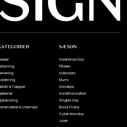
KATEGORIER
SÆSON
øbler
Valentines Day
elysning
Påsken
ervering
Udendørs
ndretning
Mumi
ekstil & Tæpper
Gavetips
økkenet
Sankthansaften
pbevaring
Singles Day
avemøbler & Udemiljø
Black Friday
Cyber Monday
Julen