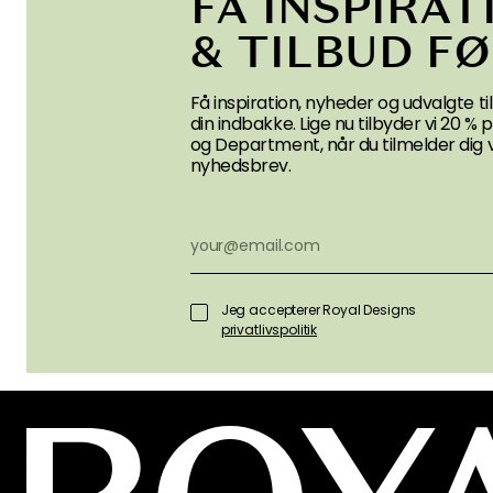
FÅ INSPIRAT
& TILBUD F
Få inspiration, nyheder og udvalgte til
din indbakke. Lige nu tilbyder vi 20 %
og Department, når du tilmelder dig 
nyhedsbrev.
Jeg accepterer Royal Designs
privatlivspolitik