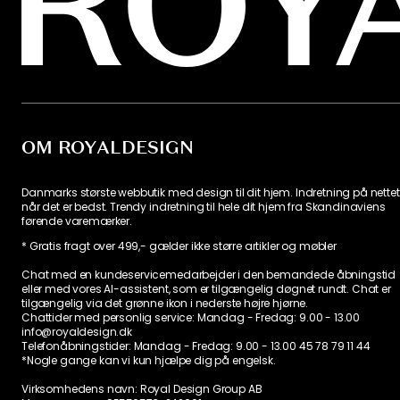
OM ROYALDESIGN
Danmarks største webbutik med design til dit hjem. Indretning på nettet
når det er bedst. Trendy indretning til hele dit hjem fra Skandinaviens
førende varemærker.
* Gratis fragt over 499,- gælder ikke større artikler og møbler
Chat med en kundeservicemedarbejder i den bemandede åbningstid
eller med vores AI-assistent, som er tilgængelig døgnet rundt. Chat er
tilgængelig via det grønne ikon i nederste højre hjørne.
Chattider med personlig service:
Mandag - Fredag: 9.00 - 13.00
info@royaldesign.dk
Telefonåbningstider: Mandag - Fredag: 9.00 - 13.00
45 78 79 11 44
*Nogle gange kan vi kun hjælpe dig på engelsk.
Virksomhedens navn: Royal Design Group AB