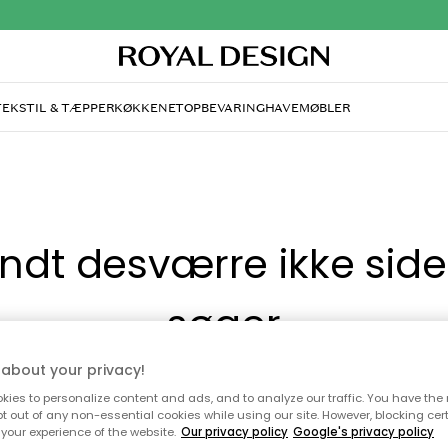
TEKSTIL & TÆPPER
KØKKENET
OPBEVARING
HAVEMØBLER
andt desværre ikke sid
søger
about your privacy!
di, at siden ikke længere findes eller at den er flyttet. Vi
ies to personalize content and ads, and to analyze our traffic. You have the 
n du prøve en ny søgning eller besøge en vores populære 
pt out of any non-essential cookies while using our site. However, blocking cer
your experience of the website.
Our privacy policy
Google's privacy policy