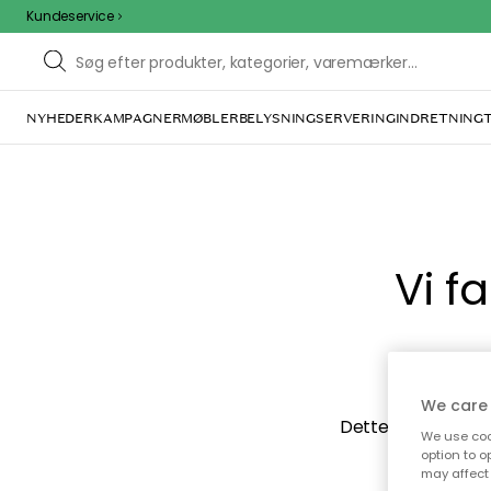
Kundeservice
NYHEDER
KAMPAGNER
MØBLER
BELYSNING
SERVERING
INDRETNING
Vi f
We care 
Dette kan være for
We use cook
ovenfor ka
option to o
may affect 