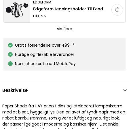
EDGEFORM
Edgeform Ledningsholder Til Pendel Med Baldakin 300 cm, Sort
DKK 195
EDGEFORM
Vis flere
Edgeform Ledningsholder Til Pendel Med Baldakin 500 cm, Hvid
DKK 245
Gratis forsendelse over 499,-*
Hurtige og fleksible leverancer
EDGEFORM
Nem checkout med MobilePay
Edgeform Ledningsholder Til Pendel Med Baldakin 500 cm, Sort
DKK 245
EDGEFORM
Beskrivelse
Edgeform Classic Lyskilde E27 5W 560lm 2700K Dæmpbar, Klar
DKK 119
Paper Shade fra HAY er en tidløs og letplaceret lampeskærm
med et blødt, hyggeligt lys. Den er lavet af tyndt papir med en
TALA
ribbet bambusramme, som giver et luftigt og naturligt look,
Gaia E27 LED Pære 6W
der passer lige godt i moderne og klassiske hjem. Det enkle