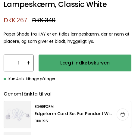
Lampeskærm, Classic White
DKK 267
DKK 349
Paper Shade fra HAY er en tidløs lampeskærm, der er nem at
placere, og som giver et blødt, hyggeligt lys.
Læg i indkøbskurven
Kun 4 stk. tilbage på lager
Genomtänkta tillval
EDGEFORM
Edgeform Cord Set For Pendant With Canopy 300 cm, White
DKK 195