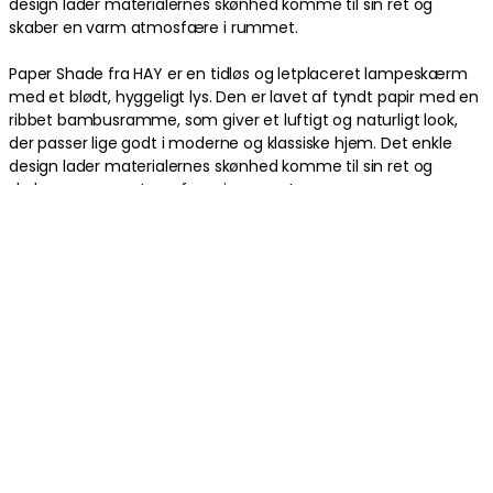
design lader materialernes skønhed komme til sin ret og
DKK 256
skaber en varm atmosfære i rummet.
Paper Shade fra HAY er en tidløs og letplaceret lampeskærm
med et blødt, hyggeligt lys. Den er lavet af tyndt papir med en
ribbet bambusramme, som giver et luftigt og naturligt look,
der passer lige godt i moderne og klassiske hjem. Det enkle
design lader materialernes skønhed komme til sin ret og
skaber en varm atmosfære i rummet.
Om lampeskærmen fra Hay
- Lavet af letvægtspapir med en ribbet bambusramme.
- Giver et blødt og hyggeligt lys.
- Tidløst design, der passer ind i mange typer miljøer.
- Anbefales til brug sammen med HAY Common Cord Set.
- Fås i flere former og størrelser.
Produktinformation