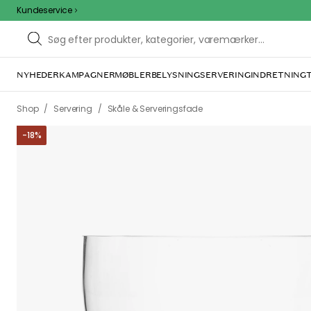
Kundeservice
NYHEDER
KAMPAGNER
MØBLER
BELYSNING
SERVERING
INDRETNING
/
/
Shop
Servering
Skåle & Serveringsfade
-
18
%