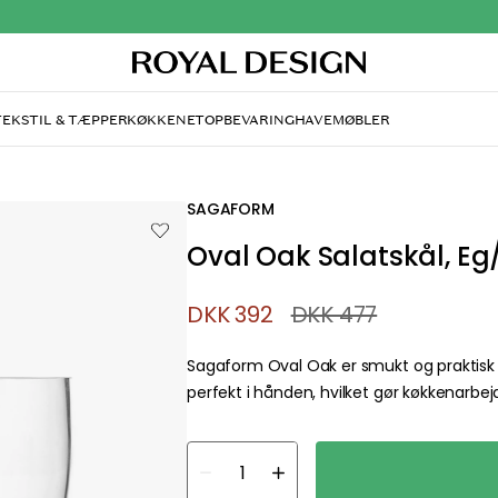
TEKSTIL & TÆPPER
KØKKENET
OPBEVARING
HAVEMØBLER
SAGAFORM
Oval Oak Salatskål, Eg
DKK 392
DKK 477
Sagaform Oval Oak er smukt og praktisk sk
perfekt i hånden, hvilket gør køkkenarbej