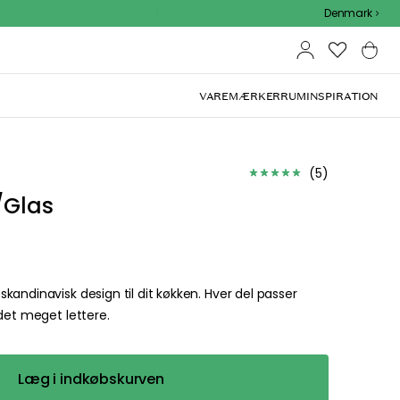
Outdoor Sale - 15% EXTRA rabat med kode
Denmark
VAREMÆRKER
RUM
INSPIRATION
(
5
)
/Glas
andinavisk design til dit køkken. Hver del passer
det meget lettere.
Læg i indkøbskurven