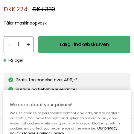
DKK 224
DKK 330
Tåler maskineopvask.
Læg i indkøbskurven
På lager
Gratis forsendelse over 499,-*
Hurtige og fleksible leverancer
Nem checkout med MobilePay
We care about your privacy!
We use cookies to personalize content and ads, and to analyze
our traffic. You have the right and option to opt out of any non-
essential cookies while using our site. However, blocking certain
Beskrivelse
cookies may affect your experience of the website.
Our privacy
policy
Google's privacy policy