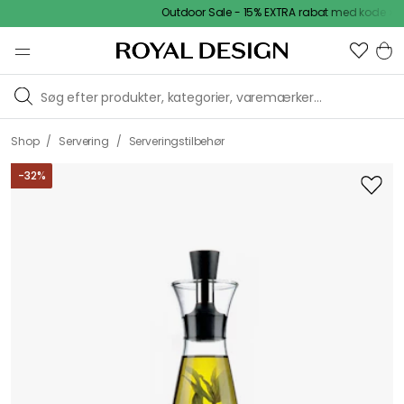
Outdoor Sale - 15% EXTRA rabat med kode
/
/
Shop
Servering
Serveringstilbehør
-
32
%