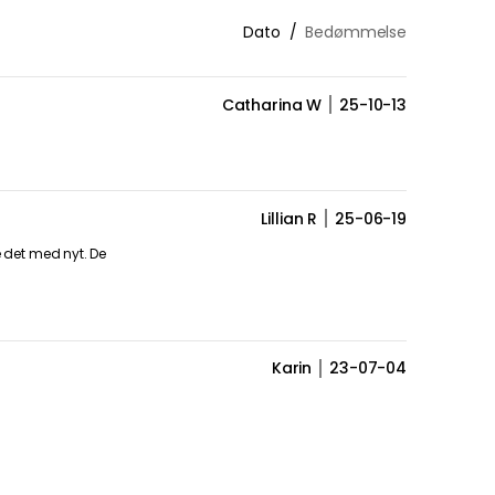
Dato
Bedømmelse
Catharina W
25-10-13
Lillian R
25-06-19
te det med nyt. De
Karin
23-07-04