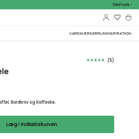
Outdoor Sale - 15% EXTRA rabat med kode
Denmark
VAREMÆRKER
RUM
INSPIRATION
(
5
)
ele
fel, Bordkniv og Kaffeske.
Læg i indkøbskurven