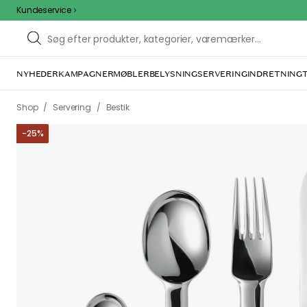
Kundeservice
NYHEDER
KAMPAGNER
MØBLER
BELYSNING
SERVERING
INDRETNING
/
/
Shop
Servering
Bestik
-
25
%