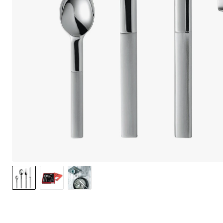
We care 
We use cook
option to o
may affect 