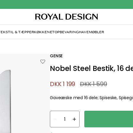
TEKSTIL & TÆPPER
KØKKENET
OPBEVARING
HAVEMØBLER
GENSE
Nobel Steel Bestik, 16 d
DKK 1 199
DKK 1 599
Gaveæske med 16 dele; Spiseske, Spisegaf