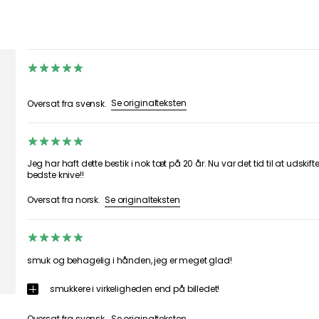
Se originalteksten
Oversat fra svensk.
Jeg har haft dette bestik i nok tæt på 20 år. Nu var det tid til at udskif
bedste knive!!
Se originalteksten
Oversat fra norsk.
smuk og behagelig i hånden, jeg er meget glad!
smukkere i virkeligheden end på billedet!
Se originalteksten
Oversat fra svensk.