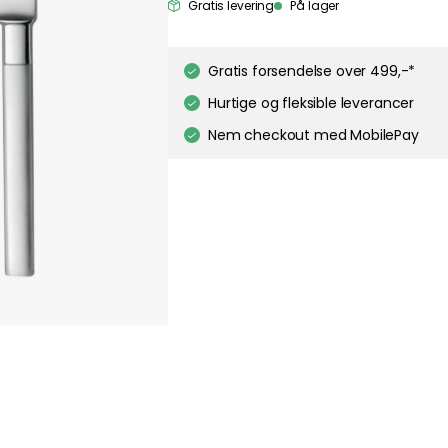
about your privacy!
Gratis levering
På lager
ies to personalize content and ads, and to analyze our traffic. You have the 
pt out of any non-essential cookies while using our site. However, blocking cer
your experience of the website.
Our privacy policy
Google's privacy policy
Gratis forsendelse over 499,-*
Hurtige og fleksible leverancer
Cookie Settings
Accept All Cookies
Nem checkout med MobilePay