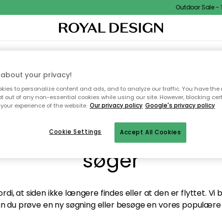
Outdoor Sale - 1
TEKSTIL & TÆPPER
KØKKENET
OPBEVARING
HAVEMØBLER
about your privacy!
ies to personalize content and ads, and to analyze our traffic. You have the 
pt out of any non-essential cookies while using our site. However, blocking cer
your experience of the website.
Our privacy policy
Google's privacy policy
andt desværre ikke sid
Cookie Settings
Accept All Cookies
søger
di, at siden ikke længere findes eller at den er flyttet. Vi
n du prøve en ny søgning eller besøge en vores populære 