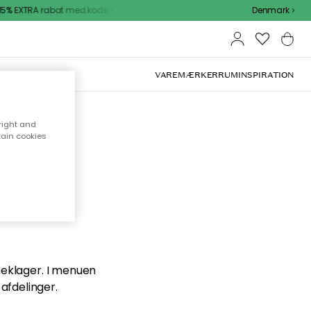
5% EXTRA rabat med kode
Denmark
VAREMÆRKER
RUM
INSPIRATION
right and
tain cookies
en du
 beklager. I menuen
afdelinger.