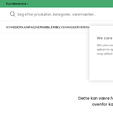
Kundeservice
NYHEDER
KAMPAGNER
MØBLER
BELYSNING
SERVERING
INDRETNING
We care 
We use cook
option to o
may affect 
Vi f
Dette kan være for
ovenfor ka