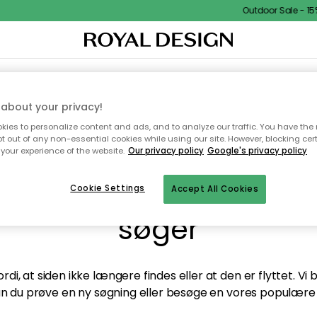
Outdoor Sale - 15%
TEKSTIL & TÆPPER
KØKKENET
OPBEVARING
HAVEMØBLER
about your privacy!
ies to personalize content and ads, and to analyze our traffic. You have the 
pt out of any non-essential cookies while using our site. However, blocking cer
your experience of the website.
Our privacy policy
Google's privacy policy
andt desværre ikke sid
Cookie Settings
Accept All Cookies
søger
di, at siden ikke længere findes eller at den er flyttet. Vi
n du prøve en ny søgning eller besøge en vores populære 