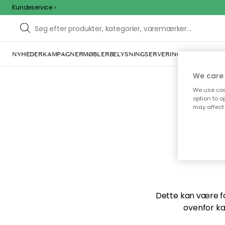
Kundeservice
NYHEDER
KAMPAGNER
MØBLER
BELYSNING
SERVERING
INDRETNING
We care 
We use cook
option to o
may affect 
Vi f
Dette kan være for
ovenfor ka