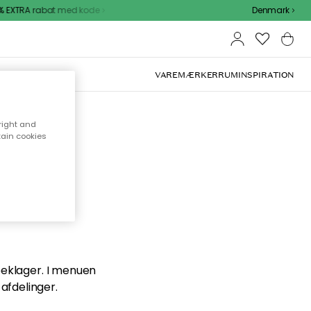
 EXTRA rabat med kode
Denmark
VAREMÆRKER
RUM
INSPIRATION
right and
tain cookies
en du
 beklager. I menuen
afdelinger.