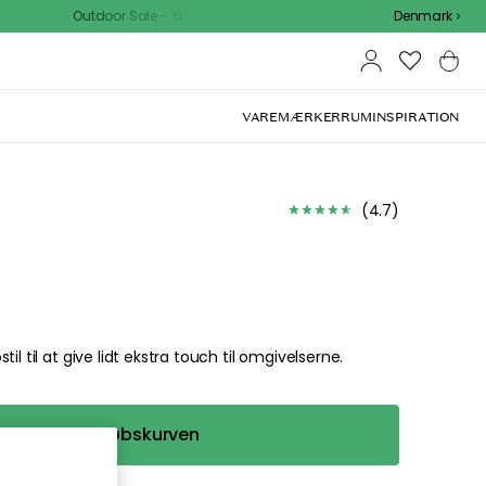
Outdoor Sale - 15% EXTRA rabat med kode
Denmark
VAREMÆRKER
RUM
INSPIRATION
en du
 beklager. I menuen
afdelinger.