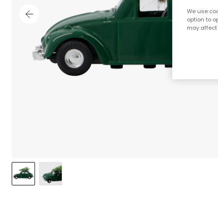
We use cook
option to o
may affect 
;