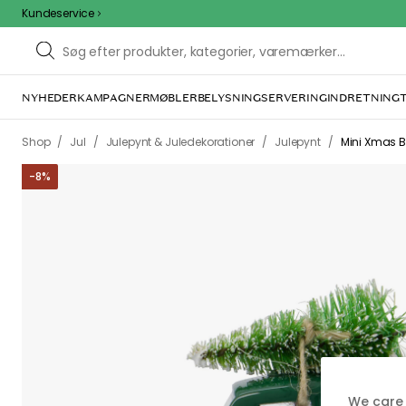
Kundeservice
NYHEDER
KAMPAGNER
MØBLER
BELYSNING
SERVERING
INDRETNING
Vi f
Dette kan være for
ovenfor ka
We care 