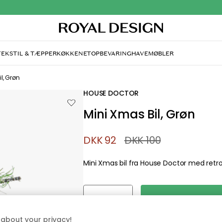
TEKSTIL & TÆPPER
KØKKENET
OPBEVARING
HAVEMØBLER
andt desværre ikke sid
søger
di, at siden ikke længere findes eller at den er flyttet. Vi
n du prøve en ny søgning eller besøge en vores populære 
about your privacy!