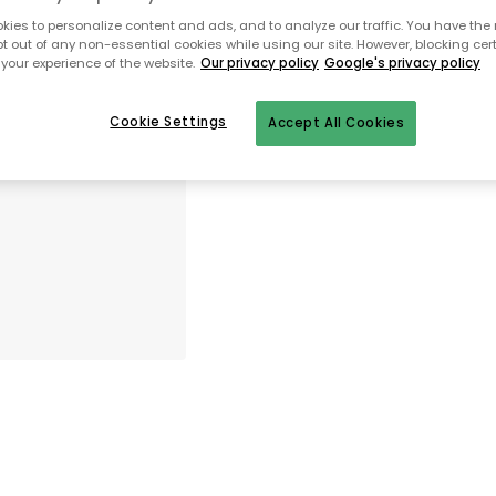
ies to personalize content and ads, and to analyze our traffic. You have the 
pt out of any non-essential cookies while using our site. However, blocking cer
Til startsiden
your experience of the website.
Our privacy policy
Google's privacy policy
Cookie Settings
Accept All Cookies