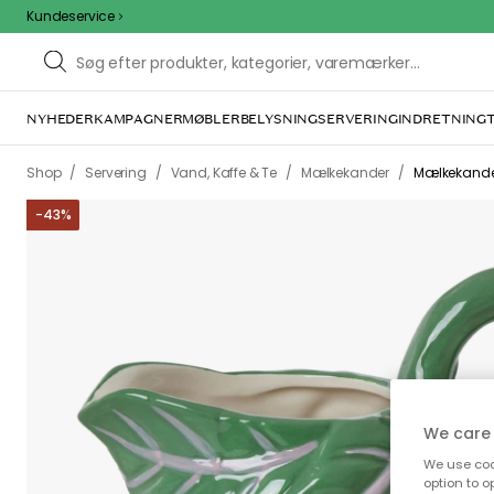
Kundeservice
NYHEDER
KAMPAGNER
MØBLER
BELYSNING
SERVERING
INDRETNING
Vi f
Dette kan være for
We care 
ovenfor ka
We use cook
option to o