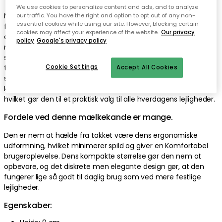
We use cookies to personalize content and ads, and to analyze
Mælkekanden fra ERNST er den perfekte blanding af
our traffic. You have the right and option to opt out of any non-
essential cookies while using our site. However, blocking certain
funktionalitet og elegant design, hvilket gør den til et must i
cookies may affect your experience of the website.
Our privacy
ethvert hjem. Med sine 9 cm er den passende til at servere
policy
Google's privacy policy
mælk til kaffen eller teen, men den fungerer lige så godt til at
servere saucer eller fløde ved middagsbordet. det stilrene og
tidløse design gør, at den passer ind i alle køkkener og
Cookie Settings
Accept All Cookies
spisestuer, uanset indretning. Mælkekanden er lavet af høje
kvalitetmateriale, der både er holdbart og let at rengøre,
hvilket gør den til et praktisk valg til alle hverdagens lejligheder.
Fordele ved denne mælkekande er mange.
Den er nem at hælde fra takket være dens ergonomiske
udformning, hvilket minimerer spild og giver en Komfortabel
brugeroplevelse. Dens kompakte størrelse gør den nem at
opbevare, og det diskrete men elegante design gør, at den
fungerer lige så godt til daglig brug som ved mere festlige
lejligheder.
Egenskaber: