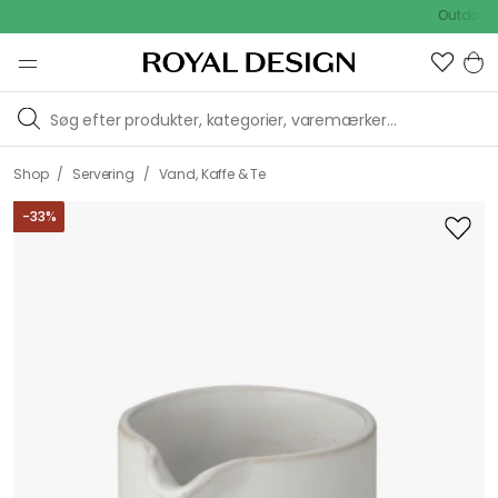
Outdoor Sale 
/
/
Shop
Servering
Vand, Kaffe & Te
-
33
%