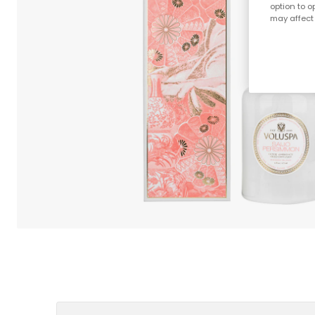
option to o
may affect 
;