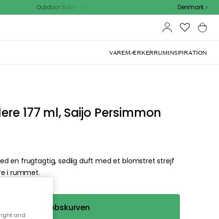
Outdoor Sale - 15% EXTRA rabat med kode
Denmark
VAREMÆRKER
RUM
INSPIRATION
en du
 beklager. I menuen
afdelinger.
right and