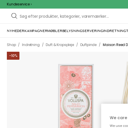
Kundeservice
NYHEDER
KAMPAGNER
MØBLER
BELYSNING
SERVERING
INDRETNING
Vi f
Dette kan være for
ovenfor ka
We care 
We use cook