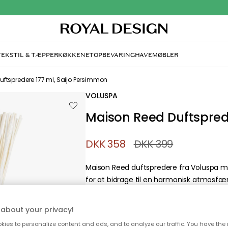
TEKSTIL & TÆPPER
KØKKENET
OPBEVARING
HAVEMØBLER
andt desværre ikke sid
søger
di, at siden ikke længere findes eller at den er flyttet. Vi
n du prøve en ny søgning eller besøge en vores populære 
about your privacy!
ies to personalize content and ads, and to analyze our traffic. You have the 