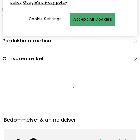
policy
Google's privacy policy
Dette er en lampeskærm til Foscarini Lumiere 05 Piccola.
Skærmen er fremstillet af glas.
Cookie Settings
Accept All Cookies
Produktinformation
Om varemærket
Anbefalede produkter