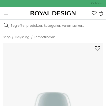
Outdoor Sale -
/
/
Shop
Belysning
Lampetilbehør