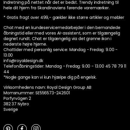
Indretning på nettet når det er bedst. Trendy indretning til
hele dit hjem fra Skandinaviens førende varemærker.
* Gratis fragt over 499,- gælder ikke større artikler og møbler
Chat med en kundeservicemedarbejder i den bemandede
åbningstid eller med vores AI-assistent, som er tilgængelig
døgnet rundt. Chat er tilgængelig via det grønne ikon i
nederste højre hjørne.
Chattider med personlig service:
Mandag - Fredag: 9.00 -
13.00
info@royaldesign.dk
Telefonåbningstider: Mandag - Fredag: 9.00 - 13.00
45 78 79 11
44
*Nogle gange kan vi kun hjælpe dig på engelsk.
Virksomhedens navn: Royal Design Group AB
Momsnummer: SE556573-242601
Porfyrvägen 2
382 37 Nybro
Sverige