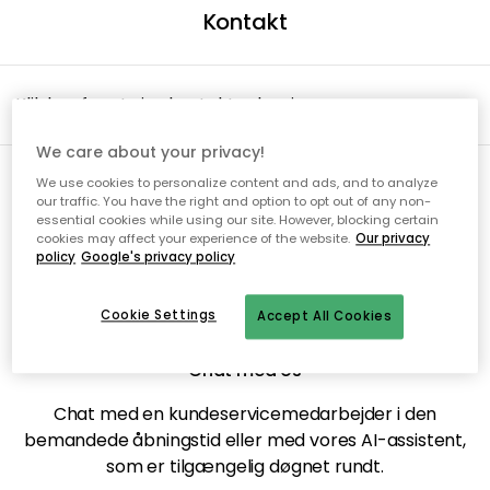
Kontakt
Klik her for at vise kontaktoplysninger
We care about your privacy!
We use cookies to personalize content and ads, and to analyze
our traffic. You have the right and option to opt out of any non-
essential cookies while using our site. However, blocking certain
cookies may affect your experience of the website.
Our privacy
policy
Google's privacy policy
Hvis du fortrinsvis vil kontakte os?
Cookie Settings
Accept All Cookies
Chat med os
Chat med en kundeservicemedarbejder i den
bemandede åbningstid eller med vores AI-assistent,
som er tilgængelig døgnet rundt.