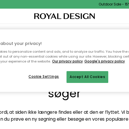
Outdoor Sale - 15%
TEKSTIL & TÆPPER
KØKKENET
OPBEVARING
HAVEMØBLER
about your privacy!
ies to personalize content and ads, and to analyze our traffic. You have the 
pt out of any non-essential cookies while using our site. However, blocking cer
your experience of the website.
Our privacy policy
Google's privacy policy
andt desværre ikke sid
Cookie Settings
Accept All Cookies
søger
di, at siden ikke længere findes eller at den er flyttet. Vi
n du prøve en ny søgning eller besøge en vores populære 