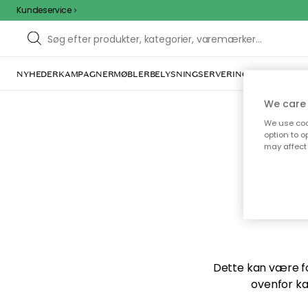
Kundeservice
NYHEDER
KAMPAGNER
MØBLER
BELYSNING
SERVERING
INDRETNING
We care 
We use cook
option to o
may affect 
Vi f
Dette kan være for
ovenfor ka