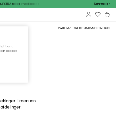
 EXTRA rabat med kode
Denmark
VAREMÆRKER
RUM
INSPIRATION
right and
tain cookies
en du
 beklager. I menuen
afdelinger.