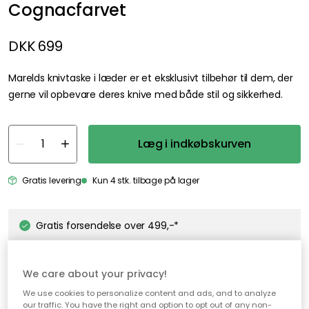
Cognacfarvet
DKK 699
Marelds knivtaske i læder er et eksklusivt tilbehør til dem, der
gerne vil opbevare deres knive med både stil og sikkerhed.
Læg i indkøbskurven
Gratis levering
Kun 4 stk. tilbage på lager
Gratis forsendelse over 499,-*
Hurtige og fleksible leverancer
Nem checkout med MobilePay
We care about your privacy!
We use cookies to personalize content and ads, and to analyze
our traffic. You have the right and option to opt out of any non-