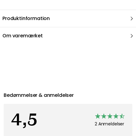
Find mere
Mareld
Knivslibere, Strygestål & Slibesten
Køkkenknive & Knivtilbehør
Køkkenet
FÅ INSPIRATION &
TILBUD FØRST