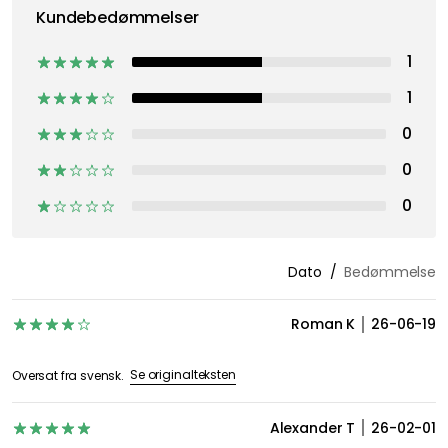
Få inspiration, nyheder og udvalgte tilbud direkte i din
indbakke. Lige nu tilbyder vi 20 % på Decotique og
Department, når du tilmelder dig vores nyhedsbrev.
Jeg accepterer Royal Designs
privatlivspolitik