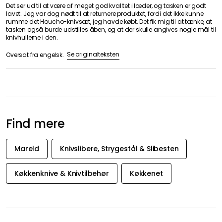
OPLYSNINGER
KATEGORIER
Kundeservice / FAQ
Møbler
Handelsbetingelser
Belysning
Leveringsinformation*
Servering
Returer & Reklamationer
Indretning
Om os
Tekstil & Tæpper
Virksomhedsinformation
Køkkenet
Privatlivspolitik
Opbevaring
Cookie Policy
Havemøbler & Udemiljø
Designers
Gavekort
Tilgængelighedserklæring
SÆSON
Valentines Day
Påsken