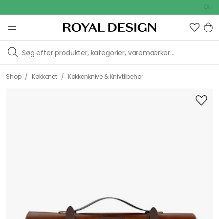
Outdoor S
/
/
Shop
Køkkenet
Køkkenknive & Knivtilbehør