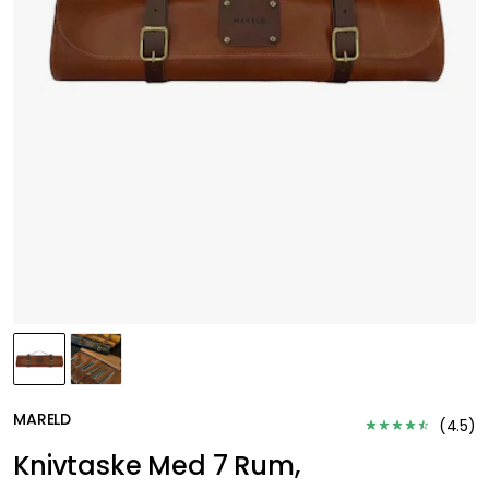
MARELD
(
4.5
)
Knivtaske Med 7 Rum,