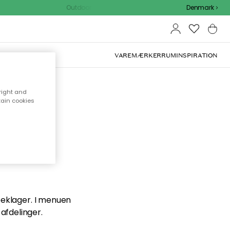
Outdoor Sale - 15% EXTRA rabat med kode
Denmark
VAREMÆRKER
RUM
INSPIRATION
right and
tain cookies
en du
 beklager. I menuen
afdelinger.