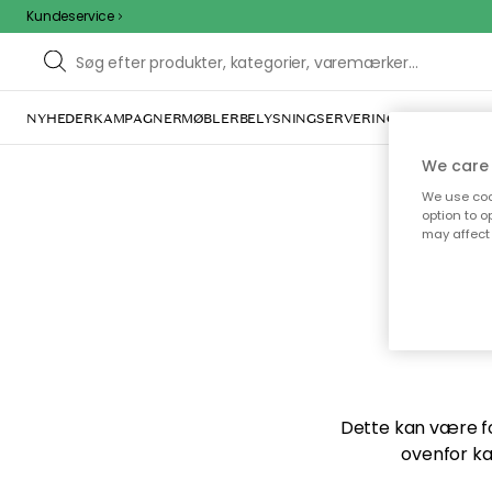
Kundeservice
NYHEDER
KAMPAGNER
MØBLER
BELYSNING
SERVERING
INDRETNING
We care 
We use cook
option to o
may affect 
Vi f
Dette kan være for
ovenfor ka