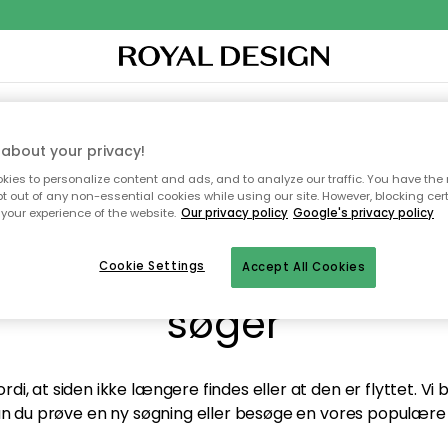
TEKSTIL & TÆPPER
KØKKENET
OPBEVARING
HAVEMØBLER
about your privacy!
ies to personalize content and ads, and to analyze our traffic. You have the 
pt out of any non-essential cookies while using our site. However, blocking cer
your experience of the website.
Our privacy policy
Google's privacy policy
andt desværre ikke sid
Cookie Settings
Accept All Cookies
søger
di, at siden ikke længere findes eller at den er flyttet. Vi
n du prøve en ny søgning eller besøge en vores populære 