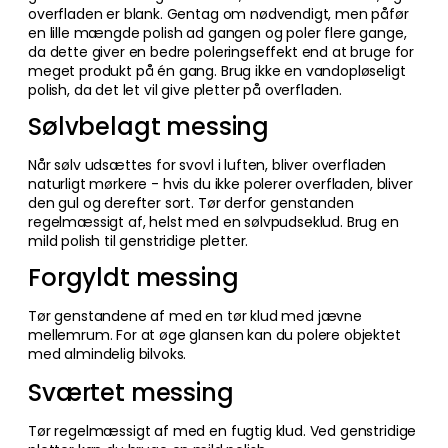
overfladen er blank. Gentag om nødvendigt, men påfør
en lille mængde polish ad gangen og poler flere gange,
da dette giver en bedre poleringseffekt end at bruge for
meget produkt på én gang. Brug ikke en vandopløseligt
polish, da det let vil give pletter på overfladen.
Sølvbelagt messing
Når sølv udsættes for svovl i luften, bliver overfladen
naturligt mørkere - hvis du ikke polerer overfladen, bliver
den gul og derefter sort. Tør derfor genstanden
regelmæssigt af, helst med en sølvpudseklud. Brug en
mild polish til genstridige pletter.
Forgyldt messing
Tør genstandene af med en tør klud med jævne
mellemrum. For at øge glansen kan du polere objektet
med almindelig bilvoks.
Sværtet messing
Tør regelmæssigt af med en fugtig klud. Ved genstridige