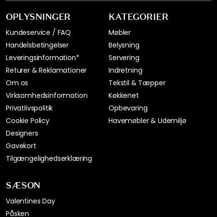
OPLYSNINGER
KATEGORIER
Kundeservice / FAQ
Møbler
Handelsbetingelser
Belysning
Leveringsinformation*
Servering
Returer & Reklamationer
Indretning
Om os
Tekstil & Tæpper
Virksomhedsinformation
Køkkenet
Privatlivspolitik
Opbevaring
Cookie Policy
Havemøbler & Udemiljø
Designers
Gavekort
Tilgængelighedserklæring
SÆSON
Valentines Day
Påsken