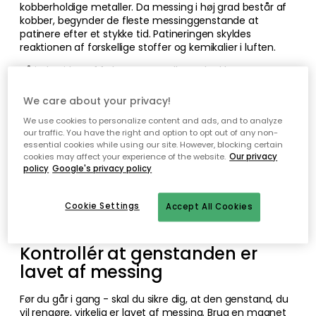
kobberholdige metaller. Da messing i høj grad består af
kobber, begynder de fleste messinggenstande at
patinere efter et stykke tid. Patineringen skyldes
reaktionen af forskellige stoffer og kemikalier i luften.
På indersiden af f.eks. en vase eller en krukke er
patinering ønsket, og bør ikke fjernes, da det faktisk
beskytter metallet og forlænger dets levetid. Ellers er det
We care about your privacy!
en smagssag, om du vil polere produktet eller ej - hvis du
We use cookies to personalize content and ads, and to analyze
ikke polerer messing, vil metallet blive mørkere med
our traffic. You have the right and option to opt out of any non-
tiden. Nogle mennesker finder den mørkere patina smuk,
essential cookies while using our site. However, blocking certain
andre ikke.
cookies may affect your experience of the website.
Our privacy
policy
Google's privacy policy
Fingeraftryk og fugt kan efterlade pletter, så tør
messingen grundigt af, når du har rørt ved den, eller hvis
du spilder vand på overfladen. Hvis du ønsker at bevare
Cookie Settings
Accept All Cookies
messingens højglansfinish, skal den også poleres
regelmæssigt.
Kontrollér at genstanden er
lavet af messing
Før du går i gang - skal du sikre dig, at den genstand, du
vil rengøre, virkelig er lavet af messing. Brug en magnet