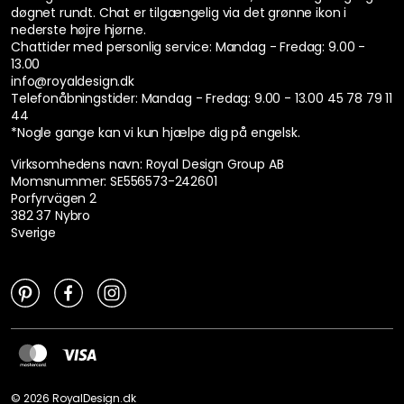
døgnet rundt. Chat er tilgængelig via det grønne ikon i
nederste højre hjørne.
Chattider med personlig service:
Mandag - Fredag: 9.00 -
13.00
info@royaldesign.dk
Telefonåbningstider: Mandag - Fredag: 9.00 - 13.00
45 78 79 11
44
*Nogle gange kan vi kun hjælpe dig på engelsk.
Virksomhedens navn: Royal Design Group AB
Momsnummer: SE556573-242601
Porfyrvägen 2
382 37 Nybro
Sverige
©
2026
RoyalDesign.dk