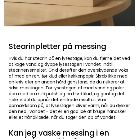
Stearinpletter på messing
Hvis du har stearin på en lysestage, kan du fjerne det ved
at koge vand og dyppe lysestagen i vandet, indtil
stearinen smelter. Gnid derefter den overskydende voks
af med en ren, tør klud eller køkkenpapir. Skrab ikke med
en kniv eller en anden hård genstand, da du risikerer at
ridse messingen. Tør lysestagen af med vand og poler
den med en mild polish og en blød klud, og gentag det
hele, indtil du opnår det ønskede resultat. Vær
opmærksom på, at lysestagen bliver varm, når du dykker
den ned i vandet - det er en god idé at bruge handsker
eller et håndklæde, når du tager den op af vandet.
Kan jeg vaske messing i en