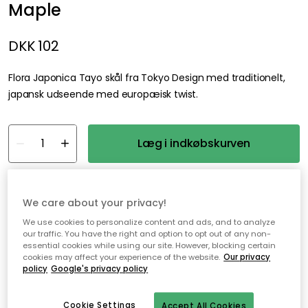
Maple
DKK 102
Flora Japonica Tayo skål fra Tokyo Design med traditionelt,
japansk udseende med europæisk twist.
Læg i indkøbskurven
På lager
We care about your privacy!
We use cookies to personalize content and ads, and to analyze
Gratis forsendelse over 499,-*
our traffic. You have the right and option to opt out of any non-
Hurtige og fleksible leverancer
essential cookies while using our site. However, blocking certain
cookies may affect your experience of the website.
Our privacy
Nem checkout med MobilePay
policy
Google's privacy policy
Cookie Settings
Accept All Cookies