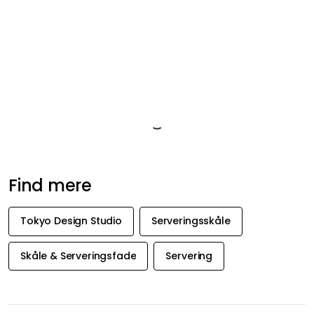
Vedligeholdelse af skålen
- Tåler opvaskemaskine
- Tåler mikroovn
Produktinformation
Om varemærket
Anbefalede produkter