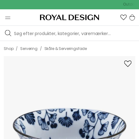
Outdoor Sal
/
/
Shop
Servering
Skåle & Serveringsfade