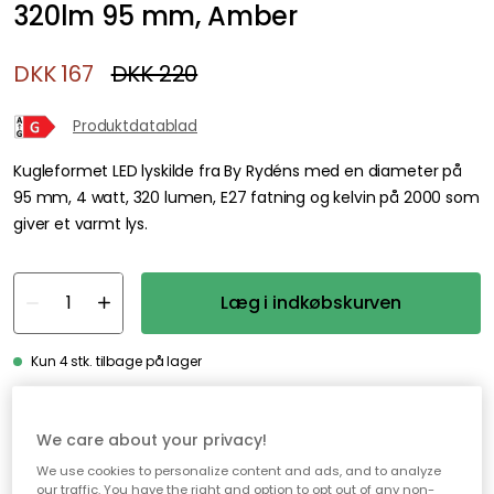
320lm 95 mm, Amber
DKK 167
DKK 220
Produktdatablad
Kugleformet LED lyskilde fra By Rydéns med en diameter på
95 mm, 4 watt, 320 lumen, E27 fatning og kelvin på 2000 som
giver et varmt lys.
Læg i indkøbskurven
Kun 4 stk. tilbage på lager
Genomtänkta tillval
We care about your privacy!
EDGEFORM
We use cookies to personalize content and ads, and to analyze
Edgeform Classic Lyskilde E27 5W 560lm 2700K Dæmpbar, Klar
our traffic. You have the right and option to opt out of any non-