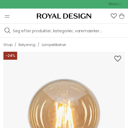
Outdoor Sale - 
/
/
Shop
Belysning
Lampetilbehør
-
24
%