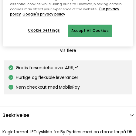
essential cookies while using our site. However, blocking certain
DKK 119
cookies may affect your experience of the website.
Our privacy
policy
Google's privacy policy
EDGEFORM
Edgeform Classic Lyskilde E27 4,8W 580lm 2700K Dæmpbar, Hvid
Cookie Settings
Accept All Cookies
DKK 119
TALA
Vis flere
Gaia E27 LED Pære 6W
DKK 256
Gratis forsendelse over 499,-*
Hurtige og fleksible leverancer
Nem checkout med MobilePay
Beskrivelse
Kugleformet LED lyskilde fra By Rydéns med en diameter på 95