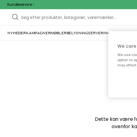
Kundeservice
NYHEDER
KAMPAGNER
MØBLER
BELYSNING
SERVERING
INDRETNING
We care 
We use cook
option to o
may affect 
Vi f
Dette kan være for
ovenfor ka