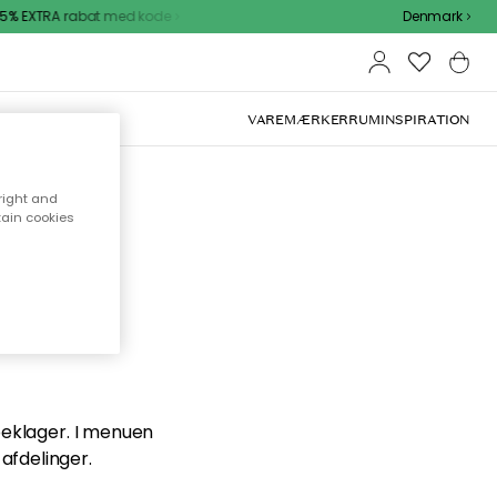
5% EXTRA rabat med kode
Denmark
VAREMÆRKER
RUM
INSPIRATION
right and
tain cookies
en du
 beklager. I menuen
afdelinger.