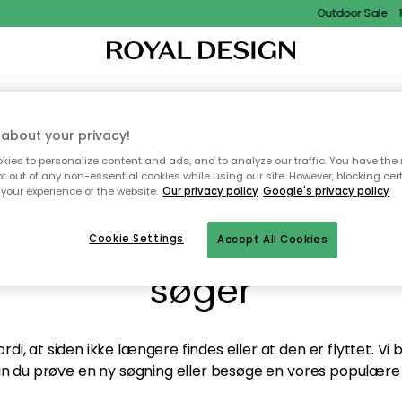
Outdoor Sale - 1
TEKSTIL & TÆPPER
KØKKENET
OPBEVARING
HAVEMØBLER
about your privacy!
ies to personalize content and ads, and to analyze our traffic. You have the 
pt out of any non-essential cookies while using our site. However, blocking cer
your experience of the website.
Our privacy policy
Google's privacy policy
andt desværre ikke sid
Cookie Settings
Accept All Cookies
søger
di, at siden ikke længere findes eller at den er flyttet. Vi
n du prøve en ny søgning eller besøge en vores populære 