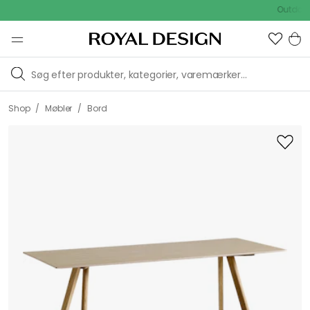
Outdoor Sa
/
/
Shop
Møbler
Bord