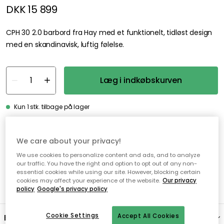
DKK 15 899
CPH 30 2.0 barbord fra Hay med et funktionelt, tidløst design
med en skandinavisk, luftig følelse.
Læg i indkøbskurven
Kun 1 stk. tilbage på lager
Gratis forsendelse over 499,-*
We care about your privacy!
Hurtige og fleksible leverancer
We use cookies to personalize content and ads, and to analyze
our traffic. You have the right and option to opt out of any non-
Nem checkout med MobilePay
essential cookies while using our site. However, blocking certain
cookies may affect your experience of the website.
Our privacy
policy
Google's privacy policy
Cookie Settings
Beskrivelse
Accept All Cookies