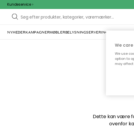
Kundeservice
NYHEDER
KAMPAGNER
MØBLER
BELYSNING
SERVERING
INDRETNING
We care 
We use cook
option to o
may affect 
Vi f
Dette kan være for
ovenfor ka