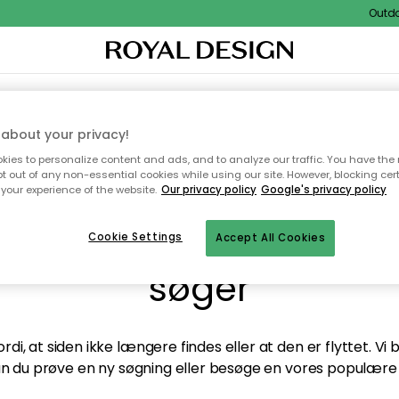
Outdoor 
TEKSTIL & TÆPPER
KØKKENET
OPBEVARING
HAVEMØBLER
about your privacy!
ies to personalize content and ads, and to analyze our traffic. You have the 
pt out of any non-essential cookies while using our site. However, blocking cer
your experience of the website.
Our privacy policy
Google's privacy policy
andt desværre ikke sid
Cookie Settings
Accept All Cookies
søger
di, at siden ikke længere findes eller at den er flyttet. Vi
n du prøve en ny søgning eller besøge en vores populære 