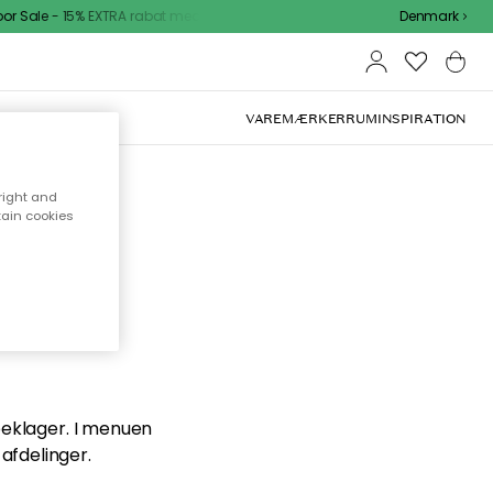
Sale - 15% EXTRA rabat med kode
Denmark
VAREMÆRKER
RUM
INSPIRATION
right and
tain cookies
en du
 beklager. I menuen
afdelinger.