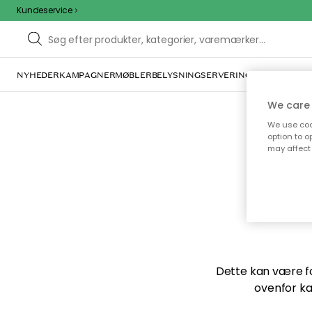
Kundeservice
NYHEDER
KAMPAGNER
MØBLER
BELYSNING
SERVERING
INDRETNING
We care 
We use cook
option to o
may affect 
Vi f
Dette kan være for
ovenfor ka