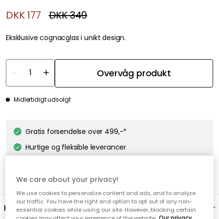
DKK 177
DKK 349
Eksklusive cognacglas i unikt design.
Overvåg produkt
Midlertidigt udsolgt
Gratis forsendelse over 499,-*
Hurtige og fleksible leverancer
Nem checkout med MobilePay
We care about your privacy!
We use cookies to personalize content and ads, and to analyze
our traffic. You have the right and option to opt out of any non-
Beskrivelse
essential cookies while using our site. However, blocking certain
cookies may affect your experience of the website.
Our privacy