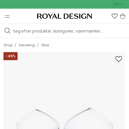
Outdoor Sale 
/
/
Shop
Servering
Glas
-
49
%