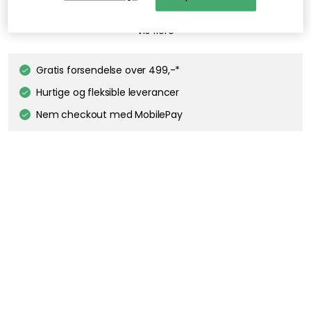
EDGEFORM
Edgeform Classic Lyskilde E27 4,8W 580lm 2700K Dæmpbar, Hvid
DKK 119
TALA
Vis flere
Gaia E27 LED Pære 6W
DKK 256
Gratis forsendelse over 499,-*
Hurtige og fleksible leverancer
Nem checkout med MobilePay
Beskrivelse
Champagne lampefod fra Umage, designet af Anders Klem.
Champagnes stilfulde design er inspireret af den delikate
elegance af et champageglas. Fuldend designet med en af
Umages mange smukke lampeskærme.