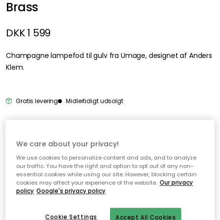
Brass
DKK 1 599
Champagne lampefod til gulv fra Umage, designet af Anders
Klem.
Overvåg produkt
Gratis levering
Midlertidigt udsolgt
We care about your privacy!
Genomtänkta tillval
We use cookies to personalize content and ads, and to analyze
our traffic. You have the right and option to opt out of any non-
EDGEFORM
essential cookies while using our site. However, blocking certain
cookies may affect your experience of the website.
Our privacy
Edgeform Classic Lyskilde E27 5W 560lm 2700K Dæmpbar, Klar
policy
Google's privacy policy
DKK 119
Cookie Settings
Accept All Cookies