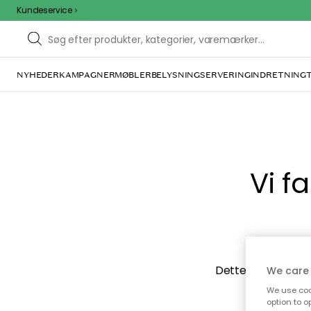
Kundeservice
NYHEDER
KAMPAGNER
MØBLER
BELYSNING
SERVERING
INDRETNING
Vi f
Dette kan være for
We care 
ovenfor ka
We use cook
option to o