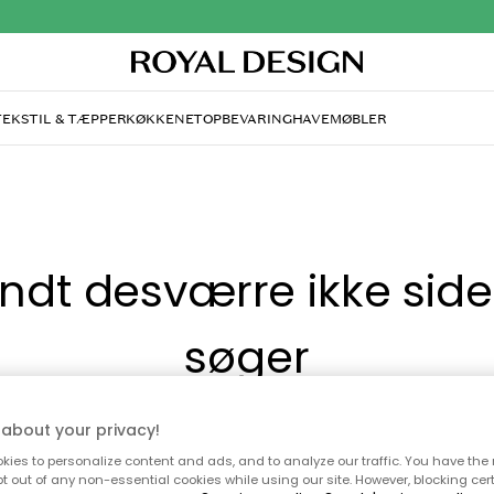
TEKSTIL & TÆPPER
KØKKENET
OPBEVARING
HAVEMØBLER
andt desværre ikke sid
søger
di, at siden ikke længere findes eller at den er flyttet. Vi
about your privacy!
n du prøve en ny søgning eller besøge en vores populære 
ies to personalize content and ads, and to analyze our traffic. You have the 
pt out of any non-essential cookies while using our site. However, blocking cer