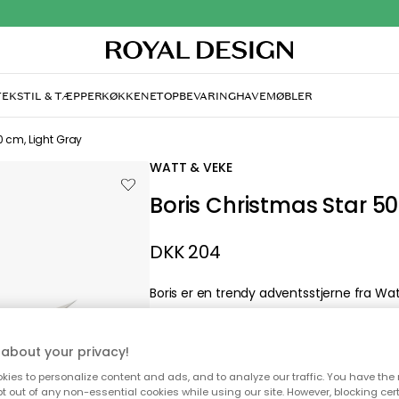
TEKSTIL & TÆPPER
KØKKENET
OPBEVARING
HAVEMØBLER
andt desværre ikke sid
søger
di, at siden ikke længere findes eller at den er flyttet. Vi
about your privacy!
n du prøve en ny søgning eller besøge en vores populære 
ies to personalize content and ads, and to analyze our traffic. You have the 
pt out of any non-essential cookies while using our site. However, blocking cer