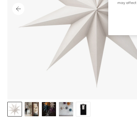
may affect 
;