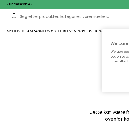
Kundeservice
NYHEDER
KAMPAGNER
MØBLER
BELYSNING
SERVERING
INDRETNING
We care 
We use cook
option to o
may affect 
Vi f
Dette kan være for
ovenfor ka