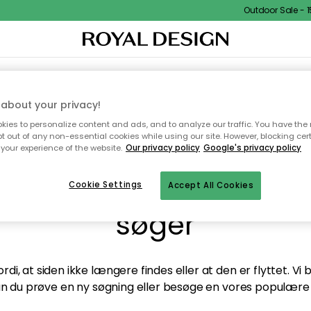
Outdoor Sale - 15
TEKSTIL & TÆPPER
KØKKENET
OPBEVARING
HAVEMØBLER
about your privacy!
ies to personalize content and ads, and to analyze our traffic. You have the 
pt out of any non-essential cookies while using our site. However, blocking cer
your experience of the website.
Our privacy policy
Google's privacy policy
andt desværre ikke sid
Cookie Settings
Accept All Cookies
søger
di, at siden ikke længere findes eller at den er flyttet. Vi
n du prøve en ny søgning eller besøge en vores populære 