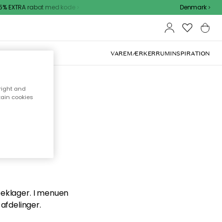
% EXTRA rabat med kode
Denmark
VAREMÆRKER
RUM
INSPIRATION
right and
tain cookies
en du
 beklager. I menuen
afdelinger.