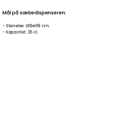
Mål på sæbedispenseren:
- Størrelse: Ø8xH18 cm.
- Kapacitet: 35 cl.
Mål på tandbørsteholderen:
- Størrelse: Ø8xH11 cm.
- Kapacitet: 40 cl.
Produktinformation
Om varemærket